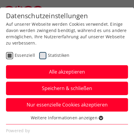
Datenschutzeinstellungen
Niederösterreichischer Tennisverband
Auf unserer Webseite werden Cookies verwendet. Einige
davon werden zwingend benötigt, während es uns andere
ermöglichen, Ihre Nutzererfahrung auf unserer Webseite
zu verbessern.
Infoblätter 2024
Essenziell
Statistiken
Alle akzeptieren
Speichern & schließen
2025
Nur essenzielle Cookies akzeptieren
Weitere Informationen anzeigen
Infoblätter 2024
Essenziell
Essenzielle Cookies werden für grundlegende
Powered by
Infoblatt 2024/6