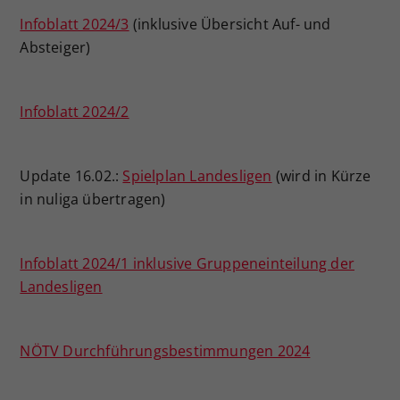
Dieser Wert speichert Ihre Consent-
Infoblatt 2024/3
(inklusive Übersicht Auf- und
Einstellungen. Unter anderem eine
Absteiger)
zufällig generierte ID, für die
Zweck
historische Speicherung Ihrer
vorgenommen Einstellungen, falls der
Infoblatt 2024/2
Webseiten-Betreiber dies eingestellt
hat.
Update 16.02.:
Spielplan Landesligen
(wird in Kürze
in nuliga übertragen)
Infoblatt 2024/1 inklusive Gruppeneinteilung der
Landesligen
NÖTV Durchführungsbestimmungen 2024