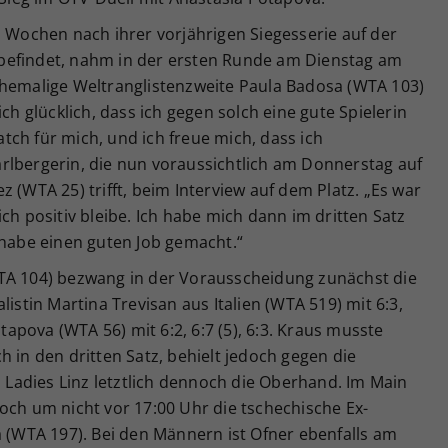
n Wochen nach ihrer vorjährigen Siegesserie auf der
befindet, nahm in der ersten Runde am Dienstag am
ehemalige Weltranglistenzweite Paula Badosa (WTA 103)
klich glücklich, dass ich gegen solch eine gute Spielerin
ch für mich, und ich freue mich, dass ich
rlbergerin, die nun voraussichtlich am Donnerstag auf
 (WTA 25) trifft, beim Interview auf dem Platz. „Es war
ch positiv bleibe. Ich habe mich dann im dritten Satz
 habe einen guten Job gemacht.“
TA 104) bezwang in der Vorausscheidung zunächst die
listin Martina Trevisan aus Italien (WTA 519) mit 6:3,
pova (WTA 56) mit 6:2, 6:7 (5), 6:3. Kraus musste
h in den dritten Satz, behielt jedoch gegen die
a Ladies Linz letztlich dennoch die Oberhand. Im Main
och um nicht vor 17:00 Uhr die tschechische Ex-
á (WTA 197). Bei den Männern ist Ofner ebenfalls am