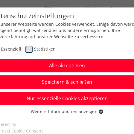
ÖTV
Landesverbände
News
tenschutzeinstellungen
 unserer Webseite werden Cookies verwendet. Einige davon wer
Ausbildung
Services
Über uns
Kreise
ngend benötigt, während es uns andere ermöglichen, Ihre
zererfahrung auf unserer Webseite zu verbessern.
Essenziell
Statistiken
Alle akzeptieren
Speichern & schließen
Nur essenzielle Cookies akzeptieren
rabher nimmt Ex-
Weitere Informationen anzeigen
ssenziell
zweite raus
senzielle Cookies werden für grundlegende Funktionen der
ered by
bseite benötigt. Dadurch ist gewährleistet, dass die Webseite
linski Cookie Consent