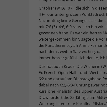
Grabher (WTA 107), die sich in diese
ITF-Tour unter großem Punktedruck 
Nachmittag keine Geringere als die 
mit 7:6 (3), 4:6, 6:0 raus. „Ich bin wir
gewonnen habe. Es war ein hartes Mat
weitergekommen bin“, sagte die Vora
die Kanadierin Leylah Annie Fernandez
nach dem zweiten Satz wichtig, dass i
immer besser gefühlt. Ich denke, ich
Das hat auch Kraus: Die Wienerin (W
Ex-French-Open-Halb- und -Viertelfina
6:2 und darauf am Dienstagabend Pota
dabei nach 6:2,-5:3-Führung zwar noc
kürzliche Finalistin des Upper Austri
Draw fordert die 23-Jährige am Mittw
Weltranglistenerste Karolína Plískov