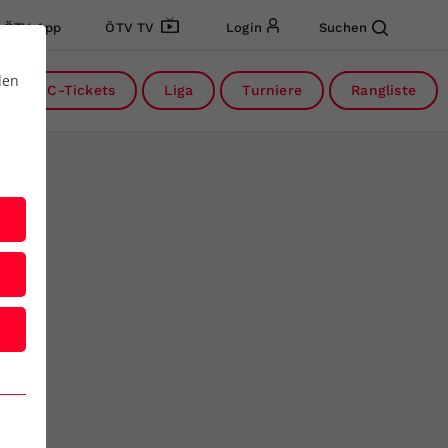
ÖTV App
ÖTV TV
Login
Suchen
den
DC-Tickets
Liga
Turniere
Rangliste