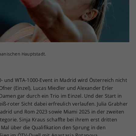
Zweck
generierte ID, für die historische Speicherung
Ihrer vorgenommen Einstellungen, falls der
Webseiten-Betreiber dies eingestellt hat.
spanischen Hauptstadt.
- und WTA-1000-Event in Madrid wird Österreich nicht
fner (Einzel), Lucas Miedler und Alexander Erler
Damen gar durch ein Trio im Einzel. Und der Start in
ß-roter Sicht dabei erfreulich verlaufen. Julia Grabher
Madrid und Rom 2023 sowie Miami 2025 in der zweiten
gorie. Sinja Kraus schaffte bei ihrem erst dritten
 Mal über die Qualifikation den Sprung in den
ieg im ÖTV-Duell mit Anastasia Potapova.