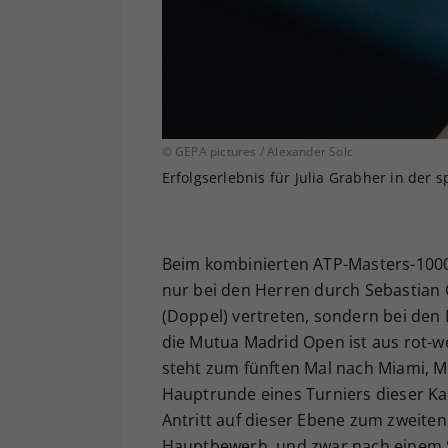
© GEPA pictures / Alexander Solc
Erfolgserlebnis für Julia Grabher in der 
Beim kombinierten ATP-Masters-1000
nur bei den Herren durch Sebastian O
(Doppel) vertreten, sondern bei den 
die Mutua Madrid Open ist aus rot-wei
steht zum fünften Mal nach Miami, 
Hauptrunde eines Turniers dieser Kate
Antritt auf dieser Ebene zum zweiten
Hauptbewerb, und zwar nach einem S