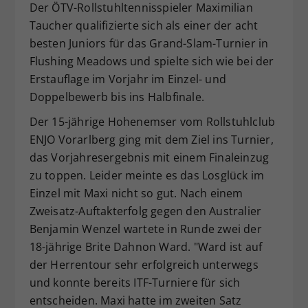
Der ÖTV-Rollstuhltennisspieler Maximilian
Dieser Wert speichert Ihre Consent-
Taucher qualifizierte sich als einer der acht
Einstellungen. Unter anderem eine
besten Juniors für das Grand-Slam-Turnier in
zufällig generierte ID, für die
Flushing Meadows und spielte sich wie bei der
Zweck
historische Speicherung Ihrer
vorgenommen Einstellungen, falls der
Erstauflage im Vorjahr im Einzel- und
Webseiten-Betreiber dies eingestellt
Doppelbewerb bis ins Halbfinale.
hat.
Der 15-jährige Hohenemser vom Rollstuhlclub
ENJO Vorarlberg ging mit dem Ziel ins Turnier,
das Vorjahresergebnis mit einem Finaleinzug
zu toppen. Leider meinte es das Losglück im
Einzel mit Maxi nicht so gut. Nach einem
Zweisatz-Auftakterfolg gegen den Australier
Benjamin Wenzel wartete in Runde zwei der
18-jährige Brite Dahnon Ward. "Ward ist auf
der Herrentour sehr erfolgreich unterwegs
und konnte bereits ITF-Turniere für sich
entscheiden. Maxi hatte im zweiten Satz