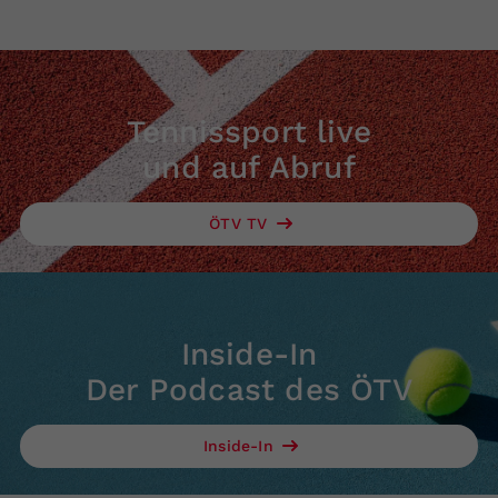
Tennissport live
und auf Abruf
ÖTV TV
Inside-In
Der Podcast des ÖTV
Inside-In