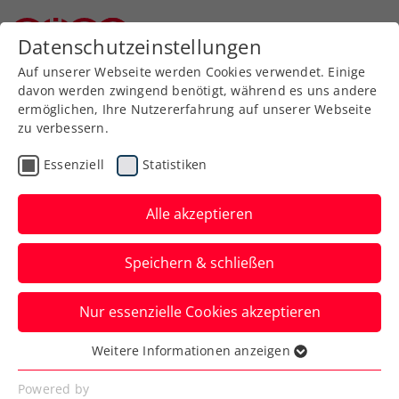
Zurück zur Newsübersicht
Datenschutzeinstellungen
Niederösterreichischer Tennisverband
Auf unserer Webseite werden Cookies verwendet. Einige
davon werden zwingend benötigt, während es uns andere
ermöglichen, Ihre Nutzererfahrung auf unserer Webseite
zu verbessern.
Rollstuhltennis
Inklusion
Turniere
Essenziell
Statistiken
US Open: Taucher
zweimal im Halbfinale
Alle akzeptieren
Rollstuhltennisspieler Maximilian Taucher
Speichern & schließen
erreicht als jüngster Teilnehmer bei den
US Open im Einzel und Doppel das
Nur essenzielle Cookies akzeptieren
Halbfinale!
Weitere Informationen anzeigen
Essenziell
Verfasst von: Stefan Schuh, 12.09.2023
Essenzielle Cookies werden für grundlegende
Powered by