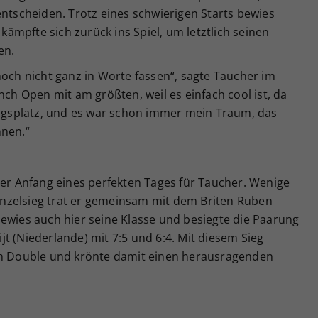
entscheiden. Trotz eines schwierigen Starts bewies
mpfte sich zurück ins Spiel, um letztlich seinen
en.
noch nicht ganz in Worte fassen“, sagte Taucher im
nch Open mit am größten, weil es einfach cool ist, da
lingsplatz, und es war schon immer mein Traum, das
nnen.“
der Anfang eines perfekten Tages für Taucher. Wenige
nzelsieg trat er gemeinsam mit dem Briten Ruben
ewies auch hier seine Klasse und besiegte die Paarung
Rijt (Niederlande) mit 7:5 und 6:4. Mit diesem Sieg
ein Double und krönte damit einen herausragenden