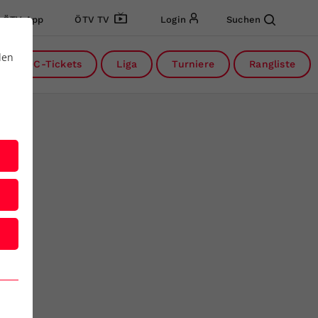
ÖTV App
ÖTV TV
Login
Suchen
den
DC-Tickets
Liga
Turniere
Rangliste