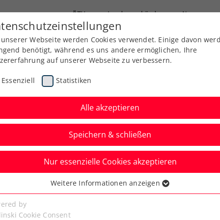
ÖTV
Landesverbände
News
tenschutzeinstellungen
 unserer Webseite werden Cookies verwendet. Einige davon wer
Ausbildung
Services
Über uns
Kreise
ngend benötigt, während es uns andere ermöglichen, Ihre
zererfahrung auf unserer Webseite zu verbessern.
Essenziell
Statistiken
Alle akzeptieren
Speichern & schließen
ere
Nur essenzielle Cookies akzeptieren
cher feiert Doppelsieg
Weitere Informationen anzeigen
ssenziell
en
senzielle Cookies werden für grundlegende Funktionen der
ered by
bseite benötigt. Dadurch ist gewährleistet, dass die Webseite
linski Cookie Consent