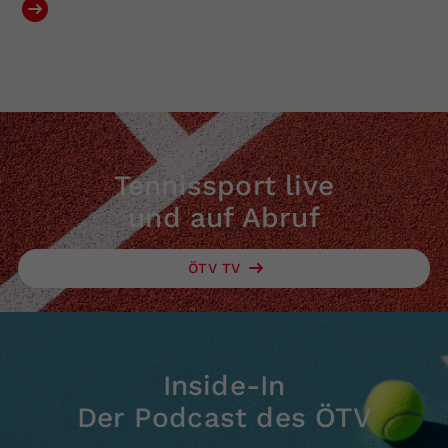
Tennissport live
und auf Abruf
ÖTV TV
Inside-In
Der Podcast des ÖTV