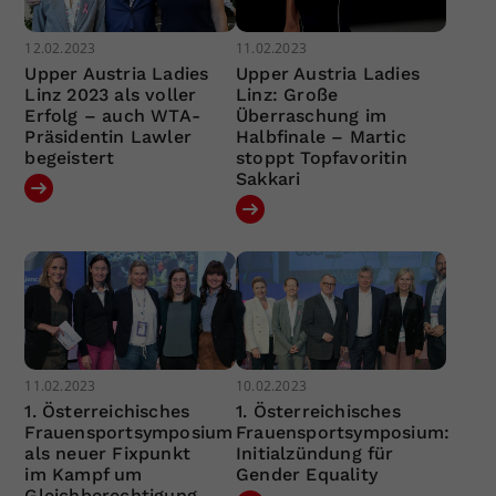
12.02.2023
11.02.2023
Upper Austria Ladies
Upper Austria Ladies
Linz 2023 als voller
Linz: Große
Erfolg – auch WTA-
Überraschung im
Präsidentin Lawler
Halbfinale – Martic
begeistert
stoppt Topfavoritin
Sakkari
11.02.2023
10.02.2023
1. Österreichisches
1. Österreichisches
Frauensportsymposium
Frauensportsymposium:
als neuer Fixpunkt
Initialzündung für
im Kampf um
Gender Equality
Gleichberechtigung