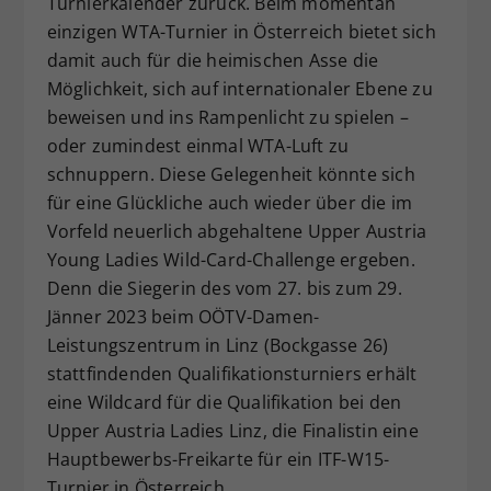
Turnierkalender zurück. Beim momentan
Dieser Wert speichert Ihre Consent-
einzigen WTA-Turnier in Österreich bietet sich
Einstellungen. Unter anderem eine
damit auch für die heimischen Asse die
zufällig generierte ID, für die
Möglichkeit, sich auf internationaler Ebene zu
Zweck
historische Speicherung Ihrer
beweisen und ins Rampenlicht zu spielen –
vorgenommen Einstellungen, falls der
oder zumindest einmal WTA-Luft zu
Webseiten-Betreiber dies eingestellt
hat.
schnuppern. Diese Gelegenheit könnte sich
für eine Glückliche auch wieder über die im
Vorfeld neuerlich abgehaltene Upper Austria
Young Ladies Wild-Card-Challenge ergeben.
Denn die Siegerin des vom 27. bis zum 29.
Jänner 2023 beim OÖTV-Damen-
Leistungszentrum in Linz (Bockgasse 26)
stattfindenden Qualifikationsturniers erhält
eine Wildcard für die Qualifikation bei den
Upper Austria Ladies Linz, die Finalistin eine
Hauptbewerbs-Freikarte für ein ITF-W15-
Turnier in Österreich.