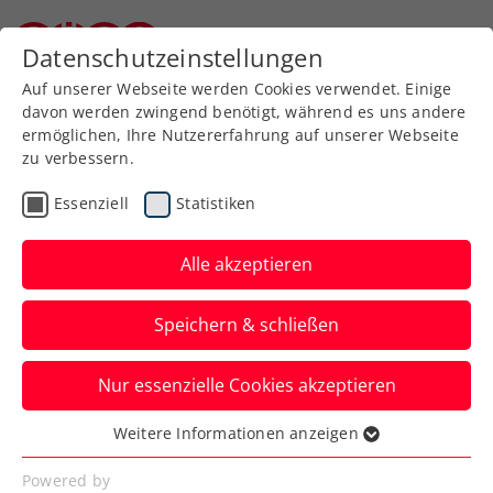
Zurück zur Newsübersicht
Datenschutzeinstellungen
Niederösterreichischer Tennisverband
Auf unserer Webseite werden Cookies verwendet. Einige
davon werden zwingend benötigt, während es uns andere
ermöglichen, Ihre Nutzererfahrung auf unserer Webseite
zu verbessern.
Turniere
Essenziell
Statistiken
Upper Austria Ladies
Linz: WTA-Luft
Alle akzeptieren
schnuppern über die
Speichern & schließen
Wild-Card-Challenge
Nur essenzielle Cookies akzeptieren
Vom 27. bis zum 29. Jänner 2023 geht’s in
Linz um einen Platz in der Qualifikation
Weitere Informationen anzeigen
Essenziell
des WTA-250-Turniers.
Essenzielle Cookies werden für grundlegende
Powered by