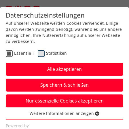
Zurück zur Newsübersicht
Datenschutzeinstellungen
Niederösterreichischer Tennisverband
Auf unserer Webseite werden Cookies verwendet. Einige
davon werden zwingend benötigt, während es uns andere
ermöglichen, Ihre Nutzererfahrung auf unserer Webseite
zu verbessern.
Ausbildung
Turniere
Verbands-Info
Essenziell
Statistiken
1. Österreichisches
Frauensportsymposium:
Alle akzeptieren
Initialzündung für Gender
Speichern & schließen
Equality
Nur essenzielle Cookies akzeptieren
Die gemeinsame Initiative von ÖTV, Sport
Austria und Upper Austria Ladies Linz ist
Weitere Informationen anzeigen
Essenziell
gekommen, um zu bleiben.
Essenzielle Cookies werden für grundlegende
Powered by