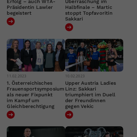
Erfolg – auch WTA-
Überraschung im
Präsidentin Lawler
Halbfinale – Martic
begeistert
stoppt Topfavoritin
Sakkari
11.02.2023
10.02.2023
1. Österreichisches
Upper Austria Ladies
Frauensportsymposium
Linz: Sakkari
als neuer Fixpunkt
triumphiert im Duell
im Kampf um
der Freundinnen
Gleichberechtigung
gegen Vekic