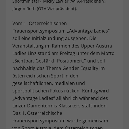
Sportminister), Micky Lawler (WTA-Präsidentin),
Dieser Wert speichert Ihre Consent-
Jürgen Roth (ÖTV-Vizepräsident).
Einstellungen. Unter anderem eine
zufällig generierte ID, für die
Vom 1. Österreichischen
Zweck
historische Speicherung Ihrer
Frauensportsymposium „Advantage Ladies“
vorgenommen Einstellungen, falls der
soll eine Initialzündung ausgehen. Die
Webseiten-Betreiber dies eingestellt
hat.
Veranstaltung im Rahmen des Upper Austria
Ladies Linz stand am Freitag unter dem Motto
„Sichtbar. Gestärkt. Positioniert.“ und soll
nachhaltig das Thema Gender Equality im
österreichischen Sport in den
gesellschaftlichen, medialen und
sportpolitischen Fokus rücken. Künftig wird
„Advantage Ladies“ alljährlich während des
Linzer Damentennis-Klassikers stattfinden.
Das 1. Österreichische
Frauensportsymposium wurde gemeinsam
von Sport Austria, dem Österreichischen