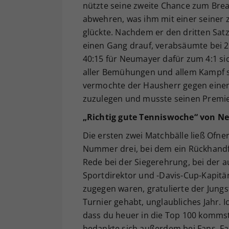
nützte seine zweite Chance zum Brea
abwehren, was ihm mit einer seiner
glückte. Nachdem er den dritten Satz
einen Gang drauf, verabsäumte bei 2
40:15 für Neumayer dafür zum 4:1 sic
aller Bemühungen und allem Kampf s
vermochte der Hausherr gegen einen
zuzulegen und musste seinen Premie
„Richtig gute Tenniswoche“ von Ne
Die ersten zwei Matchbälle ließ Ofner
Nummer drei, bei dem ein Rückhandf
Rede bei der Siegerehrung, bei der 
Sportdirektor und -Davis-Cup-Kapitä
zugegen waren, gratulierte der Jungs
Turnier gehabt, unglaubliches Jahr. I
dass du heuer in die Top 100 kommst 
bedankte sich außerdem bei Fans, Fam