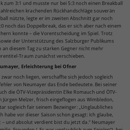
k zum 3:1 und musste nur bei 5:3 noch einen Breakball
 zahlreichen krachenden Rückhandschläge souverän
ball nützte, legte er im zweiten Abschnitt gar noch
:0 noch das Doppelbreak, das er sich aber nach einem
hern konnte – die Vorentscheidung im Spiel. Trotz
owie der Unterstützung des Salzburger Publikums
 an diesem Tag zu starken Gegner nicht mehr
rentitel-Traum zunächst verschieben.
umayer, Erleichterung bei Ofner
 zwar noch liegen, verschaffte sich jedoch sogleich
ehler von Neumayer das Ende bedeutete. Bei seiner
auch die ÖTV-Vizepräsidentin Elke Romauch und ÖTV-
n Jürgen Melzer, frisch eingeflogen aus Wimbledon,
tar sogleich fair seinem Bezwinger: „Unglaubliches
ch habe vor dieser Saison schon gesagt: Ich glaube,
– und absolut verdient bist du jetzt da.“ Neumayer
ilie, Freunden („Es war unglaublich zum Spielen“), bei