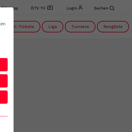
ÖTV App
ÖTV TV
Login
Suchen
den
DC-Tickets
Liga
Turniere
Rangliste