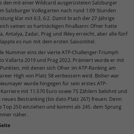
gte den mit einer Wildcard ausgerüsteten Salzburger
im Salzburger Volksgarten nach rund 1:09 Stunden
stung klar mit 6:3, 6:2. Damit brach der 27-Jährige
ich seinen so hartnäckigen Finalbann: Ofner hatte
, Antalya, Zadar, Prag und Ilkley erreicht, aber alle fünf
klappte es nun mit dem ersten Saisontitel.
elle Nummer eins der vierte ATP-Challenger-Triumph
to Vallarta 2019 und Prag 2022. Prämiert wurde er mit
-Punkten, mit denen sich Ofner im ATP-Ranking am
reer High von Platz 58 verbessern wird. Bisher war
. Neumayer wurde hingegen für sein erstes ATP-
n Karriere mit 11.570 Euro sowie 75 Zählern belohnt und
 neues Bestranking (bis dato Platz 267) freuen. Denn
die Top 250 einziehen und kommt als 245. dem Sprung
immer näher.
Seite