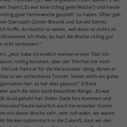
em Team („Es war eine richtig geile Woche“) und freute
richtig gute Tenniswoche gespielt“ zu haben. Ofner gab
 von Starcoach Günter Bresnik und Gerald Kamitz
h hoffe, du machst so weiter, weil dann ist nichts im
00 kommst. Ich finde, du hast die Woche richtig gut
en echt verbessert.“
ert: „Jetzt habe ich endlich meinen ersten Titel. Ich
aison, richtig konstant, aber der Titel hat mir noch
.“ Viel Lob hatte er für die Veranstalter übrig, denen er
as ist ein unfassbares Turnier. Selten solch ein gutes
ganisation her, es hat alles gepasst.“ Erfreut
ieler auch die stets stark besuchten Ränge: „Es war
es 36 Grad gehabt hat. Vielen Dank fürs Kommen und
umszulauf freute natürlich auch Veranstalter Günter
en mit dieser Woche sehr, sehr zufrieden, wir waren
Wir blicken optimistisch in die Zukunft, dass wir den