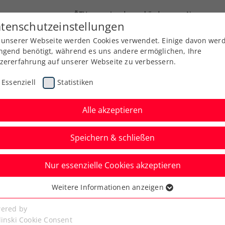
ÖTV
Landesverbände
News
tenschutzeinstellungen
 unserer Webseite werden Cookies verwendet. Einige davon wer
Ausbildung
Services
Über uns
Kreise
ngend benötigt, während es uns andere ermöglichen, Ihre
zererfahrung auf unserer Webseite zu verbessern.
Essenziell
Statistiken
Alle akzeptieren
Speichern & schließen
Nur essenzielle Cookies akzeptieren
burg Open: Ofner
Weitere Informationen anzeigen
ssenziell
er im Österreicher-
senzielle Cookies werden für grundlegende Funktionen der
ered by
bseite benötigt. Dadurch ist gewährleistet, dass die Webseite
linski Cookie Consent