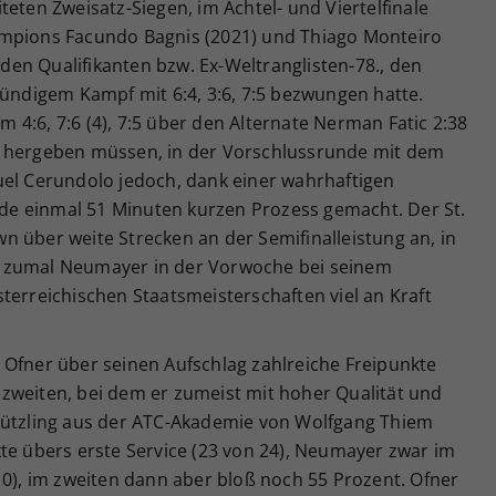
eten Zweisatz-Siegen, im Achtel- und Viertelfinale
ampions Facundo Bagnis (2021) und Thiago Monteiro
r den Qualifikanten bzw. Ex-Weltranglisten-78., den
tündigem Kampf mit 6:4, 3:6, 7:5 bezwungen hatte.
im 4:6, 7:6 (4), 7:5 über den Alternate Nerman Fatic 2:38
z hergeben müssen, in der Vorschlussrunde mit dem
uel Cerundolo jedoch, dank einer wahrhaftigen
rade einmal 51 Minuten kurzen Prozess gemacht. Der St.
 über weite Strecken an der Semifinalleistung an, in
– zumal Neumayer in der Vorwoche bei seinem
terreichischen Staatsmeisterschaften viel an Kraft
 Ofner über seinen Aufschlag zahlreiche Freipunkte
zweiten, bei dem er zumeist mit hoher Qualität und
hützling aus der ATC-Akademie von Wolfgang Thiem
te übers erste Service (23 von 24), Neumayer zwar im
10), im zweiten dann aber bloß noch 55 Prozent. Ofner