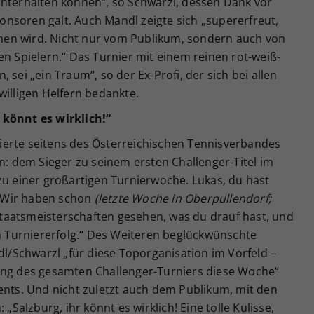
chterhalten können“, so Schwarzl, dessen Dank vor
nsoren galt. Auch Mandl zeigte sich „supererfreut,
en wird. Nicht nur vom Publikum, sondern auch von
en Spielern.“ Das Turnier mit einem reinen rot-weiß-
 sei „ein Traum“, so der Ex-Profi, der sich bei allen
willigen Helfern bedankte.
 könnt es wirklich!“
erte seitens des Österreichischen Tennisverbandes
en: dem Sieger zu seinem ersten Challenger-Titel im
zu einer großartigen Turnierwoche. Lukas, du hast
t. Wir haben schon
(letzte Woche in Oberpullendorf;
aatsmeisterschaften gesehen, was du drauf hast, und
em Turniererfolg.“ Des Weiteren beglückwünschte
/Schwarzl „für diese Toporganisation im Vorfeld –
ung des gesamten Challenger-Turniers diese Woche“
ents. Und nicht zuletzt auch dem Publikum, mit den
 „Salzburg, ihr könnt es wirklich! Eine tolle Kulisse,