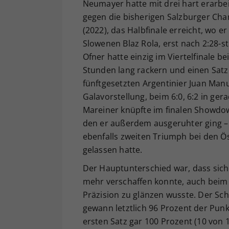
Neumayer hatte mit drei hart erarbeit
gegen die bisherigen Salzburger Ch
(2022), das Halbfinale erreicht, wo e
Slowenen Blaz Rola, erst nach 2:28-s
Ofner hatte einzig im Viertelfinale be
Stunden lang rackern und einen Sat
fünftgesetzten Argentinier Juan Man
Galavorstellung, beim 6:0, 6:2 in ge
Mareiner knüpfte im finalen Showdown
den er außerdem ausgeruhter ging 
ebenfalls zweiten Triumph bei den Ös
gelassen hatte.
Der Hauptunterschied war, dass sich
mehr verschaffen konnte, auch beim 
Präzision zu glänzen wusste. Der Sc
gewann letztlich 96 Prozent der Punk
ersten Satz gar 100 Prozent (10 von 