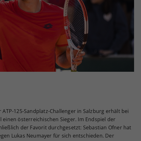
Zweck
generierte ID, für die historische Speicherung
Ihrer vorgenommen Einstellungen, falls der
Webseiten-Betreiber dies eingestellt hat.
r ATP-125-Sandplatz-Challenger in Salzburg erhält bei
l einen österreichischen Sieger. Im Endspiel der
ließlich der Favorit durchgesetzt: Sebastian Ofner hat
gegen Lukas Neumayer für sich entschieden. Der