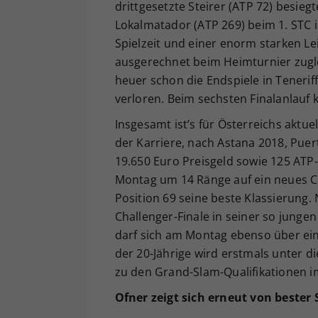
drittgesetzte Steirer (ATP 72) besie
Lokalmatador (ATP 269) beim 1. STC 
Spielzeit und einer enorm starken Lei
ausgerechnet beim Heimturnier zugle
heuer schon die Endspiele in Teneriffa
verloren. Beim sechsten Finalanlauf 
Insgesamt ist’s für Österreichs aktu
der Karriere, nach Astana 2018, Puer
19.650 Euro Preisgeld sowie 125 ATP
Montag um 14 Ränge auf ein neues Ca
Position 69 seine beste Klassierung
Challenger-Finale in seiner so junge
darf sich am Montag ebenso über ein
der 20-Jährige wird erstmals unter 
zu den Grand-Slam-Qualifikationen 
Ofner zeigt sich erneut von bester 