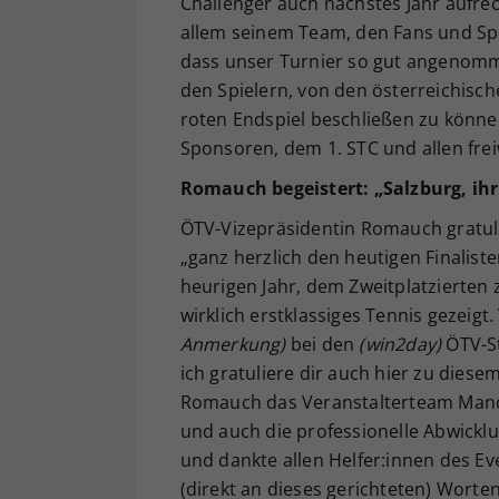
Challenger auch nächstes Jahr aufre
allem seinem Team, den Fans und Spo
dass unser Turnier so gut angenomm
den Spielern, von den österreichisch
roten Endspiel beschließen zu können,
Sponsoren, dem 1. STC und allen frei
Romauch begeistert: „Salzburg, ihr
ÖTV-Vizepräsidentin Romauch gratuli
„ganz herzlich den heutigen Finalist
heurigen Jahr, dem Zweitplatzierten 
wirklich erstklassiges Tennis gezeig
Anmerkung)
bei den
(win2day)
ÖTV-St
ich gratuliere dir auch hier zu dies
Romauch das Veranstalterteam Mandl
und auch die professionelle Abwickl
und dankte allen Helfer:innen des Ev
(direkt an dieses gerichteten) Worten: