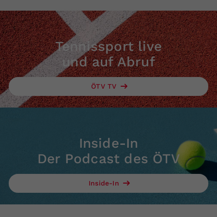
Tennissport live
und auf Abruf
ÖTV TV
Inside-In
Der Podcast des ÖTV
Inside-In