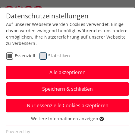
Zurück zur Newsübersicht
Datenschutzeinstellungen
Niederösterreichischer Tennisverband
Auf unserer Webseite werden Cookies verwendet. Einige
davon werden zwingend benötigt, während es uns andere
ermöglichen, Ihre Nutzererfahrung auf unserer Webseite
zu verbessern.
Turniere
ATP
Essenziell
Statistiken
Sparkasse Salzburg
Open: Auch Rodionov,
Alle akzeptieren
Misolic und Ofner im
Speichern & schließen
Achtelfinale
Nur essenzielle Cookies akzeptieren
Damit ist beim ATP-Challenger am 1. STC
im Salzburger Volksgarten ein ÖTV-
Weitere Informationen anzeigen
Essenziell
Quartett weiter im Rennen.
Essenzielle Cookies werden für grundlegende
Powered by