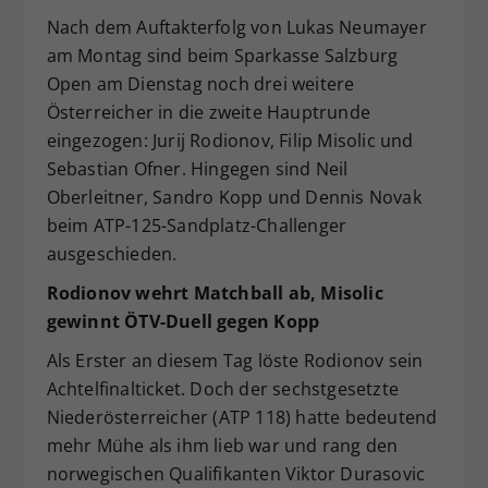
Nach dem Auftakterfolg von Lukas Neumayer
Dieser Wert speichert Ihre Consent-
Einstellungen. Unter anderem eine
am Montag sind beim Sparkasse Salzburg
zufällig generierte ID, für die
Open am Dienstag noch drei weitere
Zweck
historische Speicherung Ihrer
Österreicher in die zweite Hauptrunde
vorgenommen Einstellungen, falls der
eingezogen: Jurij Rodionov, Filip Misolic und
Webseiten-Betreiber dies eingestellt
Sebastian Ofner. Hingegen sind Neil
hat.
Oberleitner, Sandro Kopp und Dennis Novak
beim ATP-125-Sandplatz-Challenger
ausgeschieden.
Rodionov wehrt Matchball ab, Misolic
gewinnt ÖTV-Duell gegen Kopp
Als Erster an diesem Tag löste Rodionov sein
Achtelfinalticket. Doch der sechstgesetzte
Niederösterreicher (ATP 118) hatte bedeutend
mehr Mühe als ihm lieb war und rang den
norwegischen Qualifikanten Viktor Durasovic