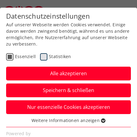
Zurück zur Newsübersicht
Datenschutzeinstellungen
Niederösterreichischer Tennisverband
Auf unserer Webseite werden Cookies verwendet. Einige
davon werden zwingend benötigt, während es uns andere
ermöglichen, Ihre Nutzererfahrung auf unserer Webseite
zu verbessern.
Allgemeine Klasse
Turniere
Essenziell
Statistiken
Österreichische
Hallenmeisterschaften:
Alle akzeptieren
Wer folgt Aichhorn und
Speichern & schließen
Bokor nach?
Nur essenzielle Cookies akzeptieren
Am 7. November ist Nennschluss fürs
Highlight der Hallensaison in Bad
Weitere Informationen anzeigen
Essenziell
Waltersdorf.
Essenzielle Cookies werden für grundlegende
Powered by