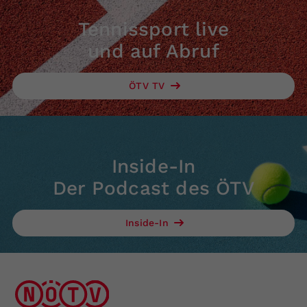
Tennissport live
und auf Abruf
ÖTV TV
Inside-In
Der Podcast des ÖTV
Inside-In