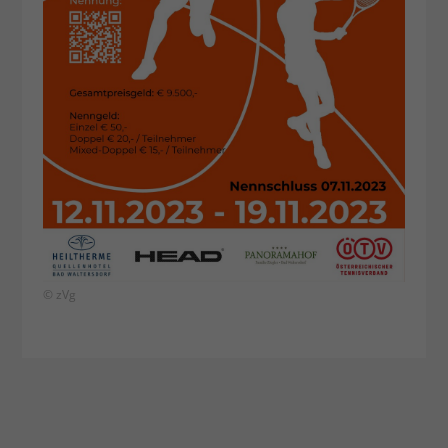
© zVg