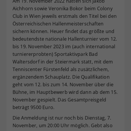
Am 19. November 2022 hatten sich Jakob
Dieser Wert speichert Ihre Consent-
Aichhorn sowie Veronika Bokor beim Colony
Einstellungen. Unter anderem eine
Club in Wien jeweils erstmals den Titel bei den
zufällig generierte ID, für die
Österreichischen Hallenmeisterschaften
Zweck
historische Speicherung Ihrer
sichern können. Heuer findet das größte und
vorgenommen Einstellungen, falls der
bedeutendste nationale Hallenturnier vom 12.
Webseiten-Betreiber dies eingestellt
hat.
bis 19. November 2023 im (auch international
turniererprobten) Sportaktivpark Bad
Waltersdorf in der Steiermark statt, mit dem
Tenniscenter Fürstenfeld als zusätzlichem,
ergänzendem Schauplatz. Die Qualifikation
geht vom 12. bis zum 14. November über die
Bühne, im Hauptbewerb wird dann ab dem 15.
November gespielt. Das Gesamtpreisgeld
beträgt 9500 Euro.
Die Anmeldung ist nur noch bis Dienstag, 7.
November, um 20:00 Uhr möglich. Gebt also