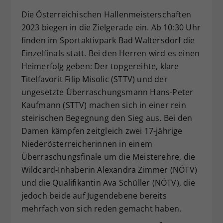
Dieser Wert speichert Ihre Consent-
Die Österreichischen Hallenmeisterschaften
Einstellungen. Unter anderem eine
2023 biegen in die Zielgerade ein. Ab 10:30 Uhr
zufällig generierte ID, für die
finden im Sportaktivpark Bad Waltersdorf die
Zweck
historische Speicherung Ihrer
Einzelfinals statt. Bei den Herren wird es einen
vorgenommen Einstellungen, falls der
Heimerfolg geben: Der topgereihte, klare
Webseiten-Betreiber dies eingestellt
hat.
Titelfavorit Filip Misolic (STTV) und der
ungesetzte Überraschungsmann Hans-Peter
Kaufmann (STTV) machen sich in einer rein
steirischen Begegnung den Sieg aus. Bei den
Damen kämpfen zeitgleich zwei 17-jährige
Niederösterreicherinnen in einem
Überraschungsfinale um die Meisterehre, die
Wildcard-Inhaberin Alexandra Zimmer (NÖTV)
und die Qualifikantin Ava Schüller (NÖTV), die
jedoch beide auf Jugendebene bereits
mehrfach von sich reden gemacht haben.