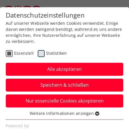
Zurück zur Newsübersicht
Datenschutzeinstellungen
Niederösterreichischer Tennisverband
Auf unserer Webseite werden Cookies verwendet. Einige
davon werden zwingend benötigt, während es uns andere
ermöglichen, Ihre Nutzererfahrung auf unserer Webseite
zu verbessern.
Allgemeine Klasse
Turniere
Essenziell
Statistiken
Österreichische
Hallenmeisterschaften:
Alle akzeptieren
Misolic auf Kurs zum
Speichern & schließen
Heimsieg
Nur essenzielle Cookies akzeptieren
Bei den Herren gibt es in Bad Waltersdorf
ein steirisches Finale, bei den Damen ein
Weitere Informationen anzeigen
Essenziell
niederösterreichisches.
Essenzielle Cookies werden für grundlegende
Powered by