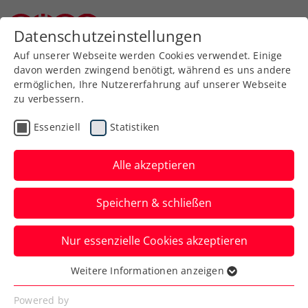
Zurück zur Newsübersicht
Datenschutzeinstellungen
Niederösterreichischer Tennisverband
Auf unserer Webseite werden Cookies verwendet. Einige
davon werden zwingend benötigt, während es uns andere
ermöglichen, Ihre Nutzererfahrung auf unserer Webseite
zu verbessern.
Turniere
ITF
Essenziell
Statistiken
ITF Rom: Pichler im
dritten Anlauf zu seinem
Alle akzeptieren
43. Doppel-Karrieretitel
Speichern & schließen
Im dritten Saisonfinale klappt es für das
Nur essenzielle Cookies akzeptieren
ÖTV-Ass mit einem weiteren
internationalen Herren-Turniersieg.
Weitere Informationen anzeigen
Essenziell
Verfasst von: Manuel Wachta, 04.06.2023
Essenzielle Cookies werden für grundlegende
Powered by