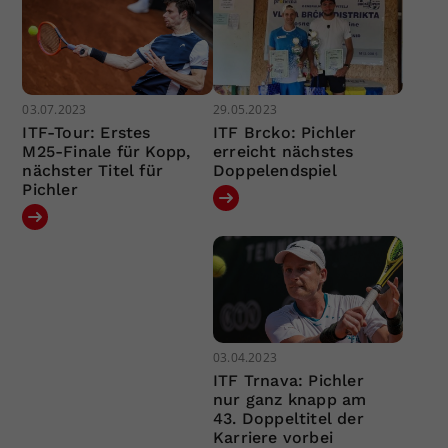
03.07.2023
29.05.2023
ITF-Tour: Erstes
ITF Brcko: Pichler
M25-Finale für Kopp,
erreicht nächstes
nächster Titel für
Doppelendspiel
Pichler
03.04.2023
ITF Trnava: Pichler
nur ganz knapp am
43. Doppeltitel der
Karriere vorbei