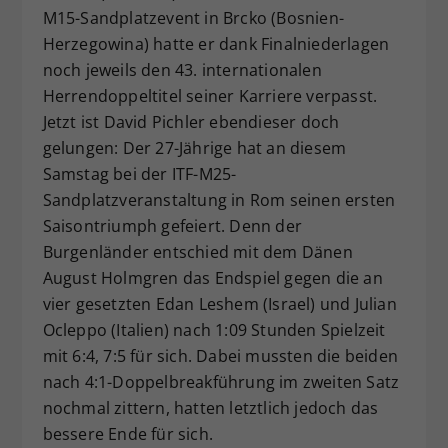
M15-Sandplatzevent in Brcko (Bosnien-
Dieser Wert speichert Ihre Consent-
Herzegowina) hatte er dank Finalniederlagen
Einstellungen. Unter anderem eine
zufällig generierte ID, für die
noch jeweils den 43. internationalen
Zweck
historische Speicherung Ihrer
Herrendoppeltitel seiner Karriere verpasst.
vorgenommen Einstellungen, falls der
Jetzt ist David Pichler ebendieser doch
Webseiten-Betreiber dies eingestellt
gelungen: Der 27-Jährige hat an diesem
hat.
Samstag bei der ITF-M25-
Sandplatzveranstaltung in Rom seinen ersten
Saisontriumph gefeiert. Denn der
Burgenländer entschied mit dem Dänen
August Holmgren das Endspiel gegen die an
vier gesetzten Edan Leshem (Israel) und Julian
Ocleppo (Italien) nach 1:09 Stunden Spielzeit
mit 6:4, 7:5 für sich. Dabei mussten die beiden
nach 4:1-Doppelbreakführung im zweiten Satz
nochmal zittern, hatten letztlich jedoch das
bessere Ende für sich.