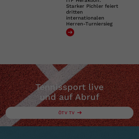
ITF Heraklion:
Starker Pichler feiert
dritten
internationalen
Herren-Turniersieg
Tennissport live
und auf Abruf
ÖTV TV