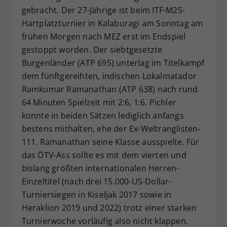
gebracht. Der 27-Jährige ist beim ITF-M25-
Dieser Wert speichert Ihre Consent-
Hartplatzturnier in Kalaburagi am Sonntag am
Einstellungen. Unter anderem eine
zufällig generierte ID, für die
frühen Morgen nach MEZ erst im Endspiel
Zweck
historische Speicherung Ihrer
gestoppt worden. Der siebtgesetzte
vorgenommen Einstellungen, falls der
Burgenländer (ATP 695) unterlag im Titelkampf
Webseiten-Betreiber dies eingestellt
dem fünftgereihten, indischen Lokalmatador
hat.
Ramkumar Ramanathan (ATP 638) nach rund
64 Minuten Spielzeit mit 2:6, 1:6. Pichler
konnte in beiden Sätzen lediglich anfangs
bestens mithalten, ehe der Ex-Weltranglisten-
111. Ramanathan seine Klasse ausspielte. Für
das ÖTV-Ass sollte es mit dem vierten und
bislang größten internationalen Herren-
Einzeltitel (nach drei 15.000-US-Dollar-
Turniersiegen in Kiseljak 2017 sowie in
Heraklion 2019 und 2022) trotz einer starken
Turnierwoche vorläufig also nicht klappen.