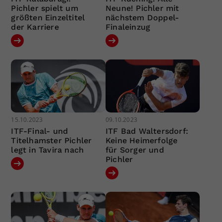
Pichler spielt um
Neune! Pichler mit
größten Einzeltitel
nächstem Doppel-
der Karriere
Finaleinzug
15.10.2023
09.10.2023
ITF-Final- und
ITF Bad Waltersdorf:
Titelhamster Pichler
Keine Heimerfolge
legt in Tavira nach
für Sorger und
Pichler