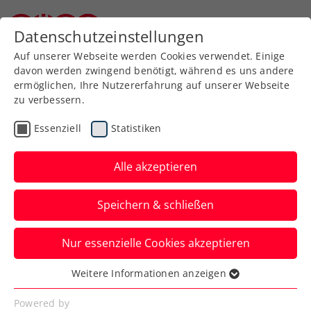
Zurück zur Newsübersicht
Datenschutzeinstellungen
Niederösterreichischer Tennisverband
Auf unserer Webseite werden Cookies verwendet. Einige
davon werden zwingend benötigt, während es uns andere
ermöglichen, Ihre Nutzererfahrung auf unserer Webseite
zu verbessern.
Turniere
ITF
Essenziell
Statistiken
ITF Kalaburagi: Pichler
zum Saisonabschluss mit
Alle akzeptieren
größtem Erfolg 2023
Speichern & schließen
Der ÖTV-Profi wird im südindischen
Nur essenzielle Cookies akzeptieren
Bundesstaat Karnataka im Einzel und
Doppel erst im Finale gestoppt.
Weitere Informationen anzeigen
Essenziell
Verfasst von: Manuel Wachta, 04.12.2023
Essenzielle Cookies werden für grundlegende
Powered by