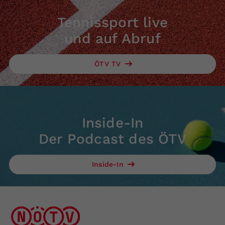
Tennissport live
und auf Abruf
ÖTV TV
Inside-In
Der Podcast des ÖTV
Inside-In