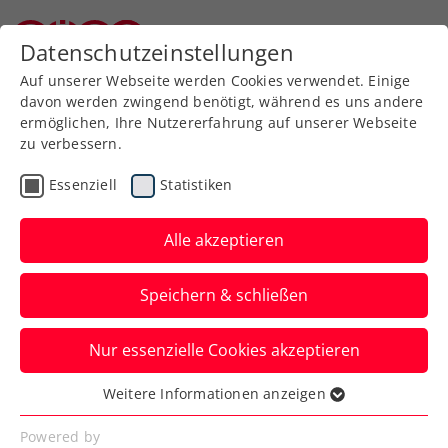
Zurück zur Newsübersicht
Datenschutzeinstellungen
Niederösterreichischer Tennisverband
Auf unserer Webseite werden Cookies verwendet. Einige
davon werden zwingend benötigt, während es uns andere
ermöglichen, Ihre Nutzererfahrung auf unserer Webseite
zu verbessern.
Turniere
ATP
Essenziell
Statistiken
Heimsieg von Muster und
Miedler beim Grand Slam
Alle akzeptieren
of Cooking
Speichern & schließen
Der Turnierbotschafter der Erste Bank
Nur essenzielle Cookies akzeptieren
Open in Wien und sein Gehilfe waren im
Kochduell nicht zu schlagen.
Weitere Informationen anzeigen
Essenziell
Verfasst von: Presseaussendung / Redaktion, 24.10.2023
Essenzielle Cookies werden für grundlegende
Powered by