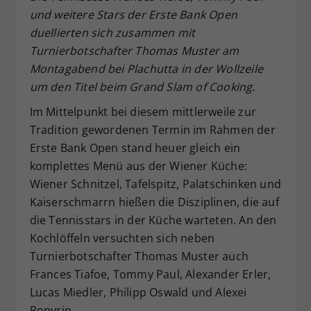
und weitere Stars der Erste Bank Open
Dieser Wert speichert Ihre Consent-
duellierten sich zusammen mit
Einstellungen. Unter anderem eine
zufällig generierte ID, für die
Turnierbotschafter Thomas Muster am
Zweck
historische Speicherung Ihrer
Montagabend bei Plachutta in der Wollzeile
vorgenommen Einstellungen, falls der
um den Titel beim Grand Slam of Cooking.
Webseiten-Betreiber dies eingestellt
hat.
Im Mittelpunkt bei diesem mittlerweile zur
Tradition gewordenen Termin im Rahmen der
Erste Bank Open stand heuer gleich ein
komplettes Menü aus der Wiener Küche:
Wiener Schnitzel, Tafelspitz, Palatschinken und
Kaiserschmarrn hießen die Disziplinen, die auf
die Tennisstars in der Küche warteten. An den
Kochlöffeln versuchten sich neben
Turnierbotschafter Thomas Muster auch
Frances Tiafoe, Tommy Paul, Alexander Erler,
Lucas Miedler, Philipp Oswald und Alexei
Popyrin.