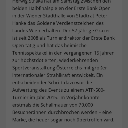
Herwig Straka hat am Samstag zwischen den
Dieser Wert speichert Ihre Consent-
beiden Halbfinalspielen der Erste Bank Open
Einstellungen. Unter anderem eine
in der Wiener Stadthalle von Stadtrat Peter
zufällig generierte ID, für die
Hanke das Goldene Verdienstzeichen des
Zweck
historische Speicherung Ihrer
Landes Wien erhalten. Der 57-jährige Grazer
vorgenommen Einstellungen, falls der
ist seit 2008 als Turnierdirektor der Erste Bank
Webseiten-Betreiber dies eingestellt
hat.
Open tätig und hat das heimische
Tennisspektakel in den vergangenen 15 Jahren
zur höchstdotierten, wiederkehrenden
Sportveranstaltung Österreichs mit großer
internationaler Strahlkraft entwickelt. Ein
entscheidender Schritt dazu war die
Aufwertung des Events zu einem ATP-500-
Turnier im Jahr 2015. Im Vorjahr konnte
erstmals die Schallmauer von 70.000
Besucher:innen durchbrochen werden – eine
Marke, die heuer sogar noch übertroffen wird.