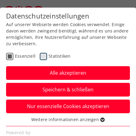
Zurück zur Newsübersicht
Datenschutzeinstellungen
Niederösterreichischer Tennisverband
Auf unserer Webseite werden Cookies verwendet. Einige
davon werden zwingend benötigt, während es uns andere
ermöglichen, Ihre Nutzererfahrung auf unserer Webseite
zu verbessern.
Turniere
ATP
Essenziell
Statistiken
Erste Bank Open:
Turnierdirektor Straka
Alle akzeptieren
erhält Goldenes
Speichern & schließen
Verdienstzeichen
Nur essenzielle Cookies akzeptieren
Das Land Wien ehrt den Steirer für seine
Verdienste rund ums ATP-500-Turnier in
Weitere Informationen anzeigen
Essenziell
der Bundeshauptstadt.
Essenzielle Cookies werden für grundlegende
Powered by