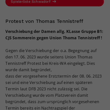
Spielerliste Schwadorf
Dieser Wert speichert Ihre Consent-
Einstellungen. Unter anderem eine
zufällig generierte ID, für die
Protest von Thomas Tennistreff
Zweck
historische Speicherung Ihrer
vorgenommen Einstellungen, falls der
Verschiebung der Damen allg. KLasse Gruppe B1:
Webseiten-Betreiber dies eingestellt
CJS Sommerein gegen Union Thoma Tennistreff !
hat.
Gegen die Verschiebung der o.a. Begegnung auf
den 17. 06. 2023 wurde seitens Union Thomas
Tennistreff Protest bei Kreis-WA eingelegt. Dies
wurde damit begründet,
dass der vorgesehene Erstztermin der 08. 06. 2023
sei und eine Verschiebung auf einen späteren
Termin laut DFB 2023 nicht zulässig sei. Die
Verschiebung wurde vom Platzverein damit
begründet, dass zum ursprünglich vorgesehenen
Termin bereits ein Nachtragspiel der