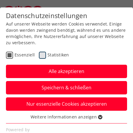
Datenschutzeinstellungen
Niederösterreichischer Tennisverband
Auf unserer Webseite werden Cookies verwendet. Einige
davon werden zwingend benötigt, während es uns andere
ermöglichen, Ihre Nutzererfahrung auf unserer Webseite
zu verbessern.
Proteste und Rekurse des
Essenziell
Statistiken
Kreises Südost
Alle akzeptieren
Speichern & schließen
Proteste/Rekurse
Nur essenzielle Cookies akzeptieren
Weitere Informationen anzeigen
Hier finden sie die
Essenziell
Entscheidungen von Protesten
Essenzielle Cookies werden für grundlegende
Powered by