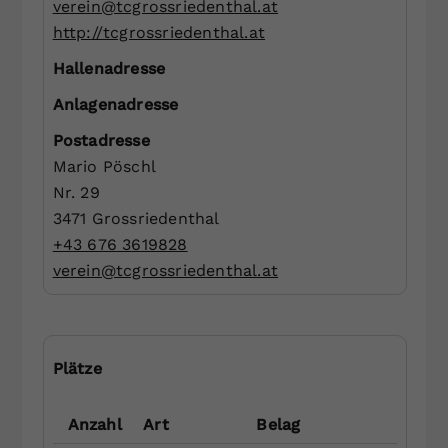
verein@tcgrossriedenthal.at
Mit der Anmeldung zum Newsletter akzeptiere ich die
Dieser Wert speichert Ihre Consent-
http://tcgrossriedenthal.at
aktuell gültigen
Datenschutzrichtlinien
.
Einstellungen. Unter anderem eine
zufällig generierte ID, für die
Hallenadresse
Jetzt anmelden
Zweck
historische Speicherung Ihrer
Anlagenadresse
vorgenommen Einstellungen, falls der
Webseiten-Betreiber dies eingestellt
Postadresse
hat.
Mario Pöschl
Nr. 29
Kontakt
3471 Grossriedenthal
Impressum
+43 676 3619828
Statuten
verein@tcgrossriedenthal.at
Datenschutz
©
2026, Niederösterreichischer Tennisverband
Website by Rubikon Werbeagentur
Plätze
Anzahl
Art
Belag