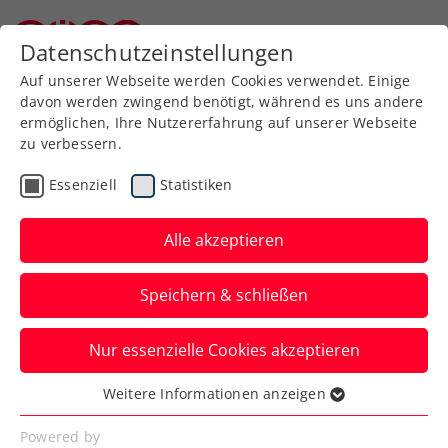
Datenschutzeinstellungen
Niederösterreichischer Tennisverband
Auf unserer Webseite werden Cookies verwendet. Einige
davon werden zwingend benötigt, während es uns andere
ermöglichen, Ihre Nutzererfahrung auf unserer Webseite
zu verbessern.
Tennissport live
Vereinsprofil schließen
und auf Abruf
Essenziell
Statistiken
Alle akzeptieren
ÖTV TV
Speichern & schließen
TC Großriedenthal
Niederösterreich Nordost
| Gründungsjahr:
Inside-In
Nur essenzielle Cookies akzeptieren
1980
| Vereinsnummer:
20102
Der Podcast des ÖTV
Weitere Informationen anzeigen
Essenziell
Essenzielle Cookies werden für grundlegende
Powered by
Inside-In
Kontakt