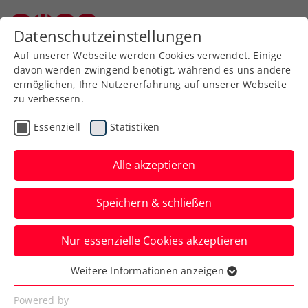
Datenschutzeinstellungen
Niederösterreichischer Tennisverband
Auf unserer Webseite werden Cookies verwendet. Einige
davon werden zwingend benötigt, während es uns andere
ermöglichen, Ihre Nutzererfahrung auf unserer Webseite
zu verbessern.
Zum Turnierkalender
Essenziell
Statistiken
Alle akzeptieren
Speichern & schließen
W4-Jugend-Circuit 2026 -
Nur essenzielle Cookies akzeptieren
2. Turnier
Weitere Informationen anzeigen
Essenziell
30.04.2026
-
Essenzielle Cookies werden für grundlegende
02.05.2026
Powered by