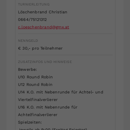
TURNIERLEITUNG
Dieser Wert speichert Ihre Consent-
Löschenbrand Christian
Einstellungen. Unter anderem eine
zufällig generierte ID, für die
0664/75121312
Zweck
historische Speicherung Ihrer
c.loeschenbrand@gmx.at
vorgenommen Einstellungen, falls der
Webseiten-Betreiber dies eingestellt
NENNGELD
hat.
€ 30,- pro Teilnehmer
ZUSATZINFOS UND HINWEISE
Bewerbe:
U10 Round Robin
U12 Round Robin
U14 K.O. mit Nebenrunde für Achtel- und
Viertelfinalverlierer
U16 K.O. mit Nebenrunde für
Achtelfinalverlierer
Spielzeiten:
Jeweils ab 9:00 (Freitag Feiertag)