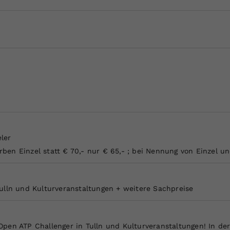
Zweck
generierte ID, für die historische Speicherung
Ihrer vorgenommen Einstellungen, falls der
Webseiten-Betreiber dies eingestellt hat.
eler
en Einzel statt € 70,- nur € 65,- ; bei Nennung von Einzel un
ulln und Kulturveranstaltungen + weitere Sachpreise
pen ATP Challenger in Tulln und Kulturveranstaltungen! In de