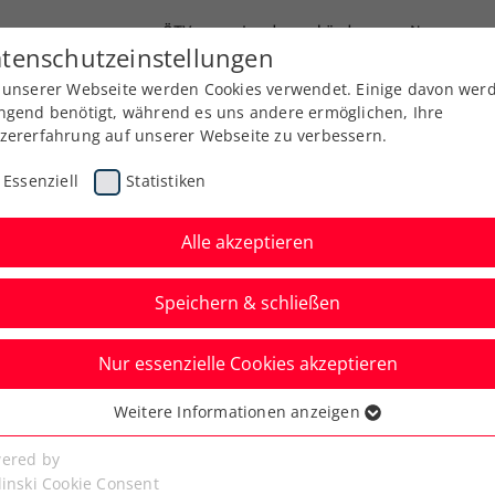
ÖTV
Landesverbände
News
tenschutzeinstellungen
 unserer Webseite werden Cookies verwendet. Einige davon wer
Ausbildung
Services
Über uns
Kreise
ngend benötigt, während es uns andere ermöglichen, Ihre
zererfahrung auf unserer Webseite zu verbessern.
Essenziell
Statistiken
Alle akzeptieren
Speichern & schließen
Nur essenzielle Cookies akzeptieren
niere
Rangliste
Spiele
Weitere Informationen anzeigen
ssenziell
senzielle Cookies werden für grundlegende Funktionen der
ered by
bseite benötigt. Dadurch ist gewährleistet, dass die Webseite
linski Cookie Consent