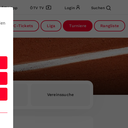
ÖTV App
ÖTV TV
Login
Suchen
den
DC-Tickets
Liga
Turniere
Rangliste
rInnen
Vereinssuche