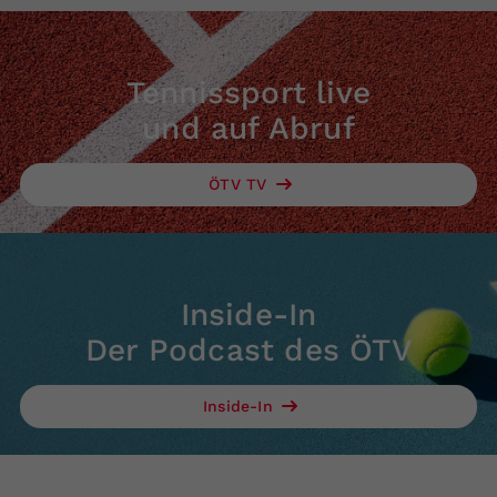
Tennissport live
und auf Abruf
ÖTV TV
Inside-In
Der Podcast des ÖTV
Inside-In