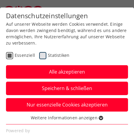
Datenschutzeinstellungen
Niederösterreichischer Tennisverband
Auf unserer Webseite werden Cookies verwendet. Einige
davon werden zwingend benötigt, während es uns andere
ermöglichen, Ihre Nutzererfahrung auf unserer Webseite
zu verbessern.
Zum Turnierkalender
Essenziell
Statistiken
Alle akzeptieren
Speichern & schließen
24. Johann Gutmann
Nur essenzielle Cookies akzeptieren
Gedenkturnier - NÖTV Kreis
Süd Circuit
Weitere Informationen anzeigen
Essenziell
Essenzielle Cookies werden für grundlegende
Powered by
21.04.2023
-