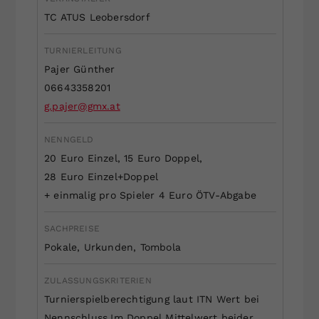
Dieser Wert speichert Ihre Consent-
TC ATUS Leobersdorf
Einstellungen. Unter anderem eine
zufällig generierte ID, für die
TURNIERLEITUNG
Zweck
historische Speicherung Ihrer
Pajer Günther
vorgenommen Einstellungen, falls der
06643358201
Webseiten-Betreiber dies eingestellt
g.pajer@gmx.at
hat.
NENNGELD
20 Euro Einzel, 15 Euro Doppel,
28 Euro Einzel+Doppel
+ einmalig pro Spieler 4 Euro ÖTV-Abgabe
SACHPREISE
Pokale, Urkunden, Tombola
ZULASSUNGSKRITERIEN
Turnierspielberechtigung laut ITN Wert bei
Nennschluss.Im Doppel Mittelwert beider