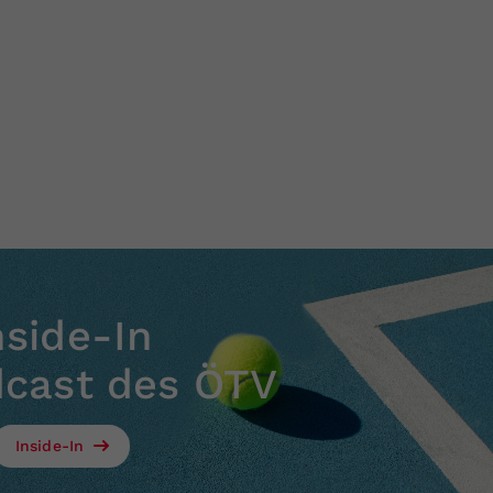
nside-In
dcast des ÖTV
Inside-In