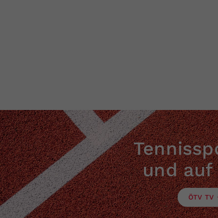
Tennisspo
und auf
ÖTV TV