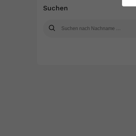
ei
Suchen
S
ITN
Name
Region