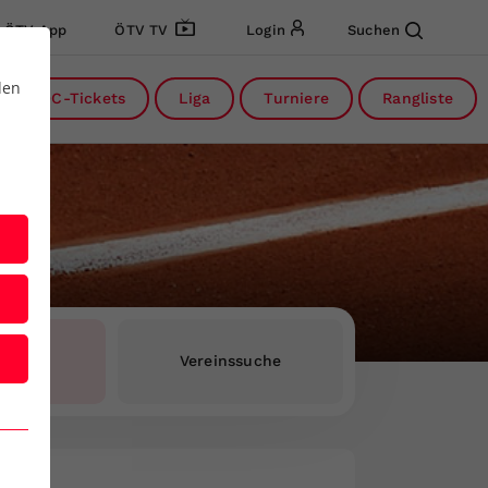
ÖTV App
ÖTV TV
Login
Suchen
den
DC-Tickets
Liga
Turniere
Rangliste
rInnen
Vereinssuche