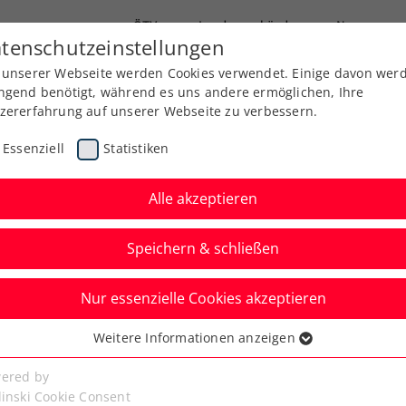
ÖTV
Landesverbände
News
tenschutzeinstellungen
 unserer Webseite werden Cookies verwendet. Einige davon wer
Ausbildung
Services
Über uns
Kreise
ngend benötigt, während es uns andere ermöglichen, Ihre
zererfahrung auf unserer Webseite zu verbessern.
Essenziell
Statistiken
Alle akzeptieren
Speichern & schließen
Nur essenzielle Cookies akzeptieren
niere
Rangliste
Spiele
Weitere Informationen anzeigen
ssenziell
senzielle Cookies werden für grundlegende Funktionen der
ered by
bseite benötigt. Dadurch ist gewährleistet, dass die Webseite
linski Cookie Consent