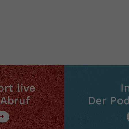
Zweck
generierte ID, für die historische Speicherung
Ihrer vorgenommen Einstellungen, falls der
Webseiten-Betreiber dies eingestellt hat.
rt live
I
 Abruf
Der Po