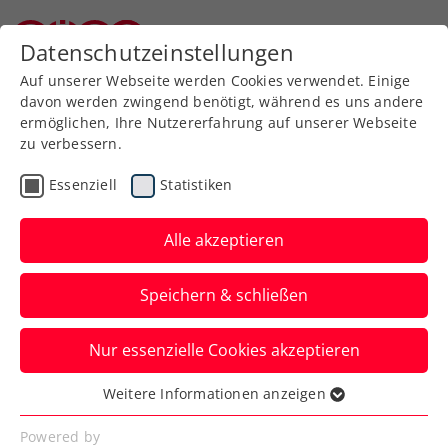
Datenschutzeinstellungen
Niederösterreichischer Tennisverband
Auf unserer Webseite werden Cookies verwendet. Einige
davon werden zwingend benötigt, während es uns andere
ermöglichen, Ihre Nutzererfahrung auf unserer Webseite
zu verbessern.
Tennissport live
Spieler Profil schließen
und auf Abruf
Essenziell
Statistiken
Alle akzeptieren
ÖTV TV
Speichern & schließen
Inside-In
Nur essenzielle Cookies akzeptieren
Der Podcast des ÖTV
Weitere Informationen anzeigen
Essenziell
Essenzielle Cookies werden für grundlegende
Powered by
Inside-In