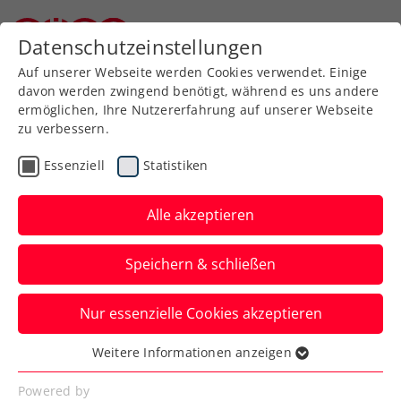
Datenschutzeinstellungen
Niederösterreichischer Tennisverband
Auf unserer Webseite werden Cookies verwendet. Einige
davon werden zwingend benötigt, während es uns andere
ermöglichen, Ihre Nutzererfahrung auf unserer Webseite
zu verbessern.
Tennissport live
Spieler Profil schließen
und auf Abruf
Essenziell
Statistiken
Alle akzeptieren
ÖTV TV
Speichern & schließen
Inside-In
Nur essenzielle Cookies akzeptieren
Der Podcast des ÖTV
Weitere Informationen anzeigen
Essenziell
Essenzielle Cookies werden für grundlegende
Powered by
Inside-In