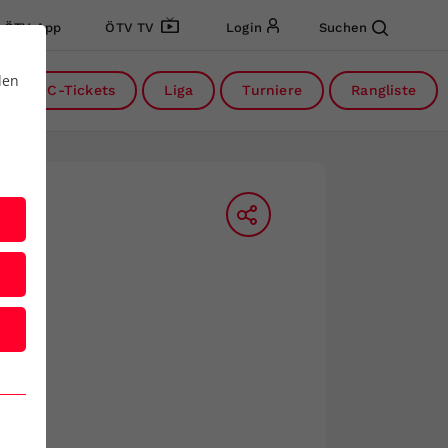
ÖTV App
ÖTV TV
Login
Suchen
den
DC-Tickets
Liga
Turniere
Rangliste
nside-In
dcast des ÖTV
Inside-In