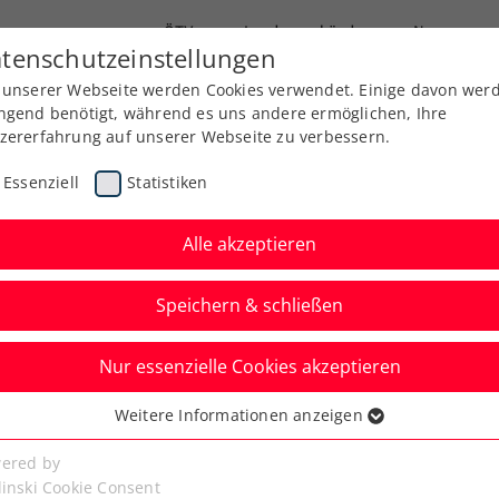
ÖTV
Landesverbände
News
tenschutzeinstellungen
 unserer Webseite werden Cookies verwendet. Einige davon wer
Ausbildung
Services
Über uns
Kreise
ngend benötigt, während es uns andere ermöglichen, Ihre
zererfahrung auf unserer Webseite zu verbessern.
Essenziell
Statistiken
rt live
I
Alle akzeptieren
 Abruf
Der Po
Speichern & schließen
tin
Schafhauser
Nur essenzielle Cookies akzeptieren
rn (NÖTV)
Weitere Informationen anzeigen
ssenziell
senzielle Cookies werden für grundlegende Funktionen der
ered by
Newsletter abonnieren und keine
bseite benötigt. Dadurch ist gewährleistet, dass die Webseite
linski Cookie Consent