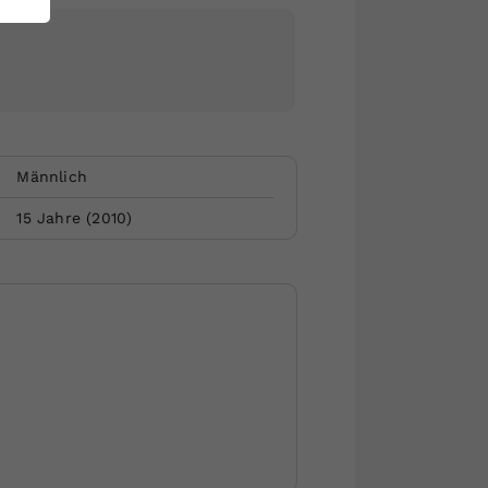
Männlich
15
Jahre (
2010
)
Website by Rubikon Werbeagentur