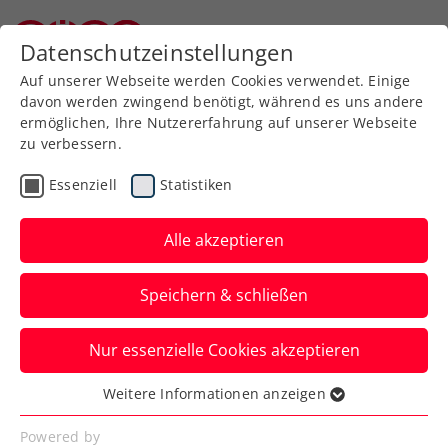
Datenschutzeinstellungen
Niederösterreichischer Tennisverband
Auf unserer Webseite werden Cookies verwendet. Einige
davon werden zwingend benötigt, während es uns andere
ermöglichen, Ihre Nutzererfahrung auf unserer Webseite
zu verbessern.
Tennissport live
Spieler Profil schließen
und auf Abruf
Essenziell
Statistiken
Alle akzeptieren
ÖTV TV
Speichern & schließen
Inside-In
Nur essenzielle Cookies akzeptieren
Der Podcast des ÖTV
Weitere Informationen anzeigen
Essenziell
Essenzielle Cookies werden für grundlegende
Powered by
Inside-In