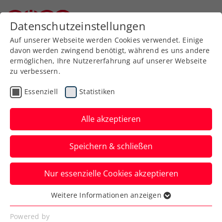
Datenschutzeinstellungen
Niederösterreichischer Tennisverband
Auf unserer Webseite werden Cookies verwendet. Einige
davon werden zwingend benötigt, während es uns andere
ermöglichen, Ihre Nutzererfahrung auf unserer Webseite
zu verbessern.
Tennissport live
Spieler Profil schließen
und auf Abruf
Essenziell
Statistiken
Alle akzeptieren
ÖTV TV
Speichern & schließen
Inside-In
Nur essenzielle Cookies akzeptieren
Der Podcast des ÖTV
Weitere Informationen anzeigen
Essenziell
Essenzielle Cookies werden für grundlegende
Powered by
Inside-In