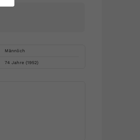
Männlich
74
Jahre (
1952
)
Website by Rubikon Werbeagentur