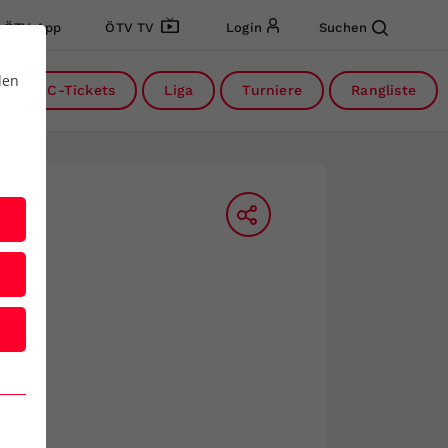
ÖTV App
ÖTV TV
Login
Suchen
den
DC-Tickets
Liga
Turniere
Rangliste
nside-In
dcast des ÖTV
Inside-In