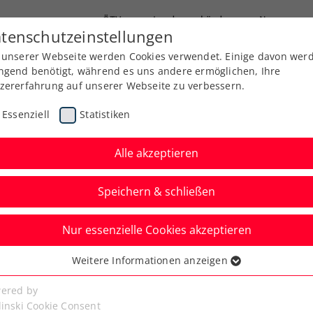
ÖTV
Landesverbände
News
tenschutzeinstellungen
 unserer Webseite werden Cookies verwendet. Einige davon wer
Ausbildung
Services
Über uns
Kreise
ngend benötigt, während es uns andere ermöglichen, Ihre
zererfahrung auf unserer Webseite zu verbessern.
Essenziell
Statistiken
rt live
I
Alle akzeptieren
 Abruf
Der Po
Speichern & schließen
Mares
Nur essenzielle Cookies akzeptieren
enwelt Ried (NÖTV)
Weitere Informationen anzeigen
ssenziell
senzielle Cookies werden für grundlegende Funktionen der
ered by
Newsletter abonnieren und keine
bseite benötigt. Dadurch ist gewährleistet, dass die Webseite
linski Cookie Consent