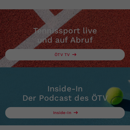
Tennissport live
und auf Abruf
ÖTV TV
Inside-In
Der Podcast des ÖTV
Inside-In