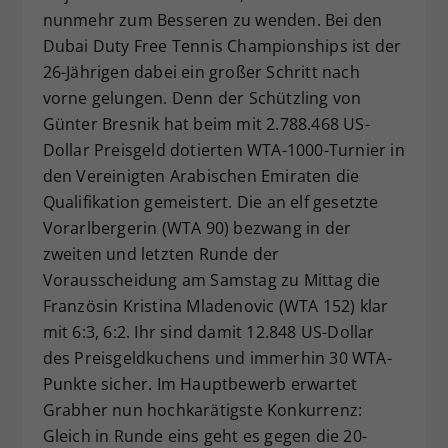
nunmehr zum Besseren zu wenden. Bei den
Dieser Wert speichert Ihre Consent-
Dubai Duty Free Tennis Championships ist der
Einstellungen. Unter anderem eine
zufällig generierte ID, für die
26-Jährigen dabei ein großer Schritt nach
Zweck
historische Speicherung Ihrer
vorne gelungen. Denn der Schützling von
vorgenommen Einstellungen, falls der
Günter Bresnik hat beim mit 2.788.468 US-
Webseiten-Betreiber dies eingestellt
Dollar Preisgeld dotierten WTA-1000-Turnier in
hat.
den Vereinigten Arabischen Emiraten die
Qualifikation gemeistert. Die an elf gesetzte
Vorarlbergerin (WTA 90) bezwang in der
zweiten und letzten Runde der
Vorausscheidung am Samstag zu Mittag die
Französin Kristina Mladenovic (WTA 152) klar
mit 6:3, 6:2. Ihr sind damit 12.848 US-Dollar
des Preisgeldkuchens und immerhin 30 WTA-
Punkte sicher. Im Hauptbewerb erwartet
Grabher nun hochkarätigste Konkurrenz:
Gleich in Runde eins geht es gegen die 20-