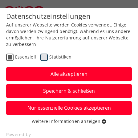
Zurück zur Newsübersicht
Datenschutzeinstellungen
Niederösterreichischer Tennisverband
Auf unserer Webseite werden Cookies verwendet. Einige
davon werden zwingend benötigt, während es uns andere
ermöglichen, Ihre Nutzererfahrung auf unserer Webseite
zu verbessern.
Turniere
Essenziell
Statistiken
WTA Dubai: Grabher
schafft trotz grippalem
Alle akzeptieren
Infekt die Qualifikation
Speichern & schließen
Das ÖTV-Aushängeschild steht beim
Nur essenzielle Cookies akzeptieren
Millionenturnier in Dubai nach zwei
Siegen im Hauptbewerb.
Weitere Informationen anzeigen
Essenziell
Verfasst von: Manuel Wachta, 18.02.2023
Essenzielle Cookies werden für grundlegende
Powered by