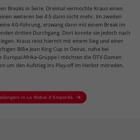
eben Breaks in Serie. Dreimal vermochte Kraus einen
inen weiteren bei 4:5 dann nicht mehr. Im zweiten
r eine 4:0-Führung, erzwang dann mit einem Break im
nden dritten Durchgang. Dort konnte sie jedoch nach
egen. Kraus reist hiermit mit einem Sieg und einer
gen Billie Jean King Cup in Oeiras, nahe bei
der Europa/Afrika-Gruppe I möchten die ÖTV-Damen
n um den Aufstieg ins Play-off im Herbst mitreden.
allengers in La Bisbal d’Empordà.