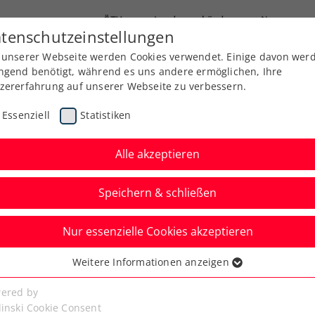
ÖTV
Landesverbände
News
tenschutzeinstellungen
 unserer Webseite werden Cookies verwendet. Einige davon wer
Ausbildung
Services
Über uns
Kreise
ngend benötigt, während es uns andere ermöglichen, Ihre
zererfahrung auf unserer Webseite zu verbessern.
Essenziell
Statistiken
Alle akzeptieren
Speichern & schließen
Nur essenzielle Cookies akzeptieren
 La Bisbal
Weitere Informationen anzeigen
ssenziell
 weiterer Erfolg für
senzielle Cookies werden für grundlegende Funktionen der
ered by
bseite benötigt. Dadurch ist gewährleistet, dass die Webseite
linski Cookie Consent