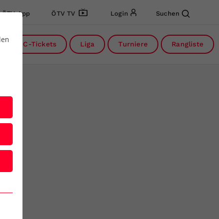
ÖTV App
ÖTV TV
Login
Suchen
den
DC-Tickets
Liga
Turniere
Rangliste