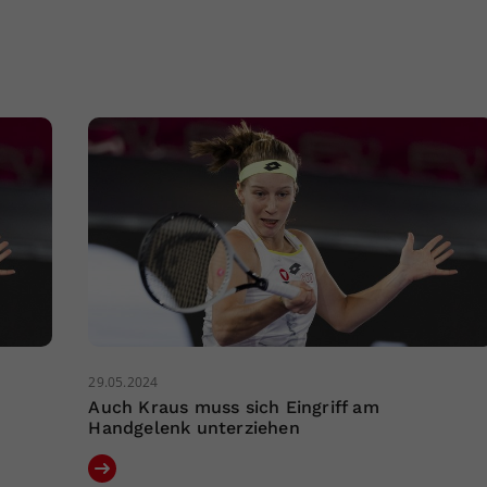
29.05.2024
Auch Kraus muss sich Eingriff am
Handgelenk unterziehen