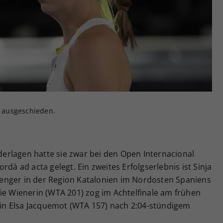
Zweck
generierte ID, für die historische Speicherung
Ihrer vorgenommen Einstellungen, falls der
Webseiten-Betreiber dies eingestellt hat.
e ausgeschieden.
ederlagen hatte sie zwar bei den Open Internacional
rdà ad acta gelegt. Ein zweites Erfolgserlebnis ist Sinja
enger in der Region Katalonien im Nordosten Spaniens
ie Wienerin (WTA 201) zog im Achtelfinale am frühen
n Elsa Jacquemot (WTA 157) nach 2:04-stündigem