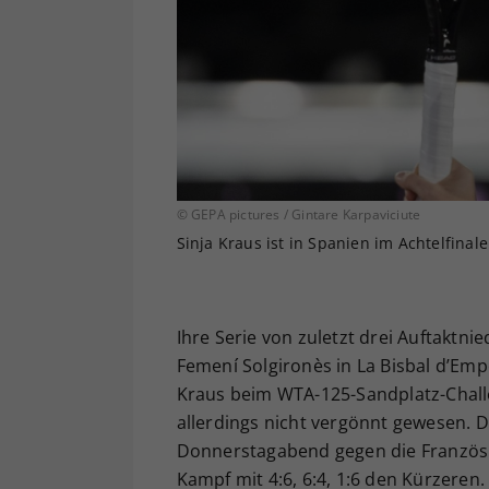
© GEPA pictures / Gintare Karpaviciute
Sinja Kraus ist in Spanien im Achtelfinal
Ihre Serie von zuletzt drei Auftaktni
Femení Solgironès in La Bisbal d’Empo
Kraus beim WTA-125-Sandplatz-Chall
allerdings nicht vergönnt gewesen. D
Donnerstagabend gegen die Französi
Kampf mit 4:6, 6:4, 1:6 den Kürzeren.