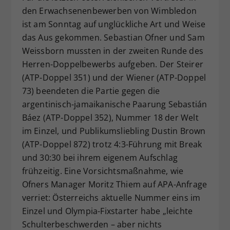
den Erwachsenenbewerben von Wimbledon
Dieser Wert speichert Ihre Consent-
ist am Sonntag auf unglückliche Art und Weise
Einstellungen. Unter anderem eine
zufällig generierte ID, für die
das Aus gekommen. Sebastian Ofner und Sam
Zweck
historische Speicherung Ihrer
Weissborn mussten in der zweiten Runde des
vorgenommen Einstellungen, falls der
Herren-Doppelbewerbs aufgeben. Der Steirer
Webseiten-Betreiber dies eingestellt
(ATP-Doppel 351) und der Wiener (ATP-Doppel
hat.
73) beendeten die Partie gegen die
argentinisch-jamaikanische Paarung Sebastián
Báez (ATP-Doppel 352), Nummer 18 der Welt
im Einzel, und Publikumsliebling Dustin Brown
(ATP-Doppel 872) trotz 4:3-Führung mit Break
und 30:30 bei ihrem eigenem Aufschlag
frühzeitig. Eine Vorsichtsmaßnahme, wie
Ofners Manager Moritz Thiem auf APA-Anfrage
verriet: Österreichs aktuelle Nummer eins im
Einzel und Olympia-Fixstarter habe „leichte
Schulterbeschwerden – aber nichts