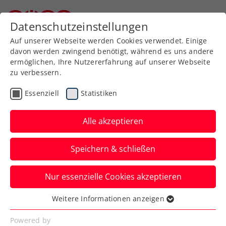
Zurück zur Newsübersicht
Datenschutzeinstellungen
Niederösterreichischer Tennisverband
Auf unserer Webseite werden Cookies verwendet. Einige
davon werden zwingend benötigt, während es uns andere
ermöglichen, Ihre Nutzererfahrung auf unserer Webseite
zu verbessern.
Turniere
ATP
Essenziell
Statistiken
Wimbledon:
Ofner/Weissborn müssen
Alle akzeptieren
trotz Führung aufgeben
Speichern & schließen
Das ÖTV-Doppel scheidet damit beim
Nur essenzielle Cookies akzeptieren
Grand-Slam-Turnier in London in der
zweiten Runde aus.
Weitere Informationen anzeigen
Essenziell
Verfasst von: Manuel Wachta, 07.07.2024
Essenzielle Cookies werden für grundlegende
Powered by