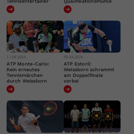
Tennisentertainer
Qualifikationsmühle
11.04.2024
06.04.2024
ATP Monte-Carlo:
ATP Estoril:
Kein erneutes
Weissborn schrammt
Tennismärchen
am Doppelfinale
durch Weissborn
vorbei