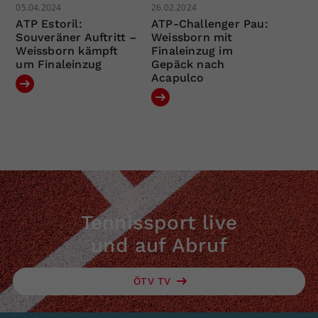
05.04.2024
26.02.2024
ATP Estoril:
ATP-Challenger Pau:
Souveräner Auftritt –
Weissborn mit
Weissborn kämpft
Finaleinzug im
um Finaleinzug
Gepäck nach
Acapulco
Tennissport live
und auf Abruf
ÖTV TV