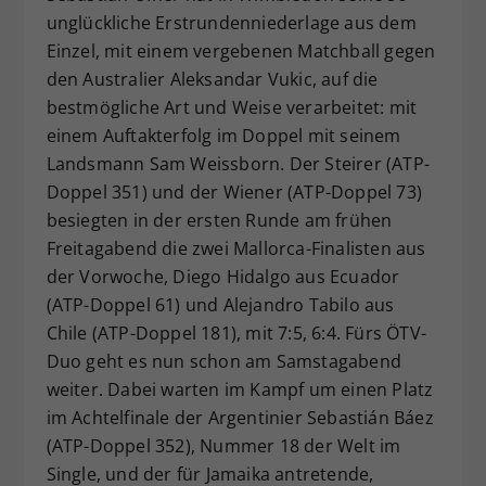
unglückliche Erstrundenniederlage aus dem
Dieser Wert speichert Ihre Consent-
Einzel, mit einem vergebenen Matchball gegen
Einstellungen. Unter anderem eine
zufällig generierte ID, für die
den Australier Aleksandar Vukic, auf die
Zweck
historische Speicherung Ihrer
bestmögliche Art und Weise verarbeitet: mit
vorgenommen Einstellungen, falls der
einem Auftakterfolg im Doppel mit seinem
Webseiten-Betreiber dies eingestellt
Landsmann Sam Weissborn. Der Steirer (ATP-
hat.
Doppel 351) und der Wiener (ATP-Doppel 73)
besiegten in der ersten Runde am frühen
Freitagabend die zwei Mallorca-Finalisten aus
der Vorwoche, Diego Hidalgo aus Ecuador
(ATP-Doppel 61) und Alejandro Tabilo aus
Chile (ATP-Doppel 181), mit 7:5, 6:4. Fürs ÖTV-
Duo geht es nun schon am Samstagabend
weiter. Dabei warten im Kampf um einen Platz
im Achtelfinale der Argentinier Sebastián Báez
(ATP-Doppel 352), Nummer 18 der Welt im
Single, und der für Jamaika antretende,