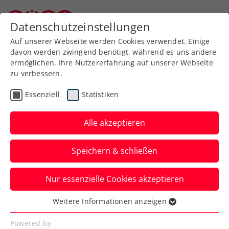
Zurück zur Newsübersicht
Datenschutzeinstellungen
Niederösterreichischer Tennisverband
Auf unserer Webseite werden Cookies verwendet. Einige
davon werden zwingend benötigt, während es uns andere
ermöglichen, Ihre Nutzererfahrung auf unserer Webseite
zu verbessern.
Turniere
ATP
Essenziell
Statistiken
Wimbledon:
Ofner/Weissborn gelingt
Alle akzeptieren
Doppel-Premierensieg
Speichern & schließen
Bei ihrem ersten gemeinsamen Antritt
Nur essenzielle Cookies akzeptieren
seit 2019 gewinnen die beiden auf
höchster Ebene.
Weitere Informationen anzeigen
Essenziell
Verfasst von: Manuel Wachta, 05.07.2024
Essenzielle Cookies werden für grundlegende
Powered by