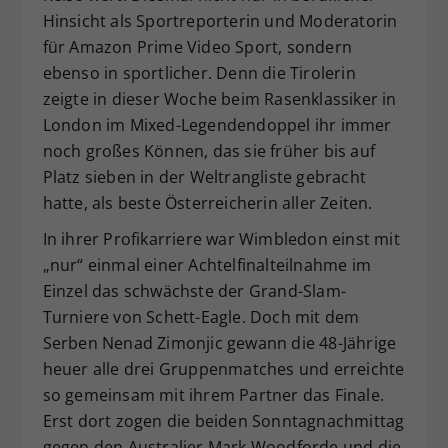
Hinsicht als Sportreporterin und Moderatorin
Dieser Wert speichert Ihre Consent-
für Amazon Prime Video Sport, sondern
Einstellungen. Unter anderem eine
zufällig generierte ID, für die
ebenso in sportlicher. Denn die Tirolerin
Zweck
historische Speicherung Ihrer
zeigte in dieser Woche beim Rasenklassiker in
vorgenommen Einstellungen, falls der
London im Mixed-Legendendoppel ihr immer
Webseiten-Betreiber dies eingestellt
noch großes Können, das sie früher bis auf
hat.
Platz sieben in der Weltrangliste gebracht
hatte, als beste Österreicherin aller Zeiten.
In ihrer Profikarriere war Wimbledon einst mit
„nur“ einmal einer Achtelfinalteilnahme im
Einzel das schwächste der Grand-Slam-
Turniere von Schett-Eagle. Doch mit dem
Serben Nenad Zimonjic gewann die 48-Jährige
heuer alle drei Gruppenmatches und erreichte
so gemeinsam mit ihrem Partner das Finale.
Erst dort zogen die beiden Sonntagnachmittag
gegen den Australier Mark Woodforde und die