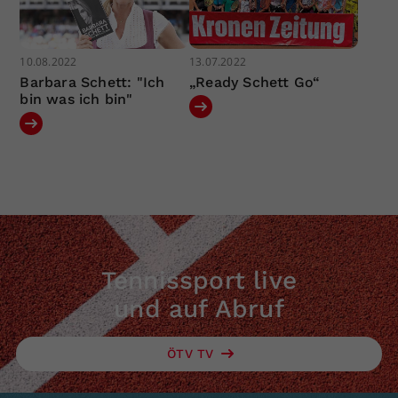
10.08.2022
13.07.2022
Barbara Schett: "Ich
„Ready Schett Go“
bin was ich bin"
Tennissport live
und auf Abruf
ÖTV TV