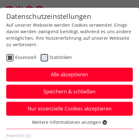
Zurück zur Newsübersicht
Datenschutzeinstellungen
Niederösterreichischer Tennisverband
Auf unserer Webseite werden Cookies verwendet. Einige
davon werden zwingend benötigt, während es uns andere
ermöglichen, Ihre Nutzererfahrung auf unserer Webseite
zu verbessern.
Turniere
ATP
WTA
Essenziell
Statistiken
Wimbledon: 2. Platz für
Schett-Eagle im Mixed-
Alle akzeptieren
Legendendoppel
Speichern & schließen
Österreichs Tennis-Allzeitgröße wird auf
Nur essenzielle Cookies akzeptieren
dem heiligen Rasen erst im Finale
gestoppt.
Weitere Informationen anzeigen
Essenziell
Verfasst von: Manuel Wachta, 14.07.2024
Essenzielle Cookies werden für grundlegende
Powered by