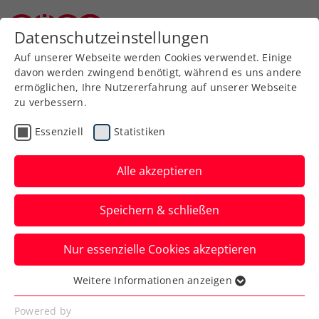
Zurück zur Newsübersicht
Datenschutzeinstellungen
Niederösterreichischer Tennisverband
Auf unserer Webseite werden Cookies verwendet. Einige
davon werden zwingend benötigt, während es uns andere
ermöglichen, Ihre Nutzererfahrung auf unserer Webseite
zu verbessern.
Verbands-Info
Essenziell
Statistiken
Weiterer Meilenstein: ÖTV
launcht eigene App
Alle akzeptieren
Seit dem 22. März 2024 ist die neue
Speichern & schließen
Anwendung bei Google Play und im App
Store gratis downzuloaden.
Nur essenzielle Cookies akzeptieren
Verfasst von: Manuel Wachta, 22.03.2024
Weitere Informationen anzeigen
Essenziell
Essenzielle Cookies werden für grundlegende
Powered by