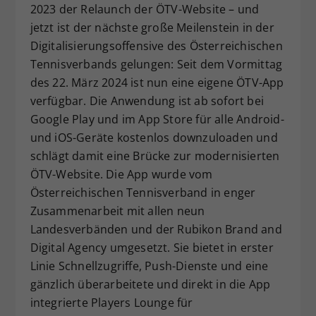
2023 der Relaunch der ÖTV-Website – und
Dieser Wert speichert Ihre Consent-
jetzt ist der nächste große Meilenstein in der
Einstellungen. Unter anderem eine
Digitalisierungsoffensive des Österreichischen
zufällig generierte ID, für die
Tennisverbands gelungen: Seit dem Vormittag
Zweck
historische Speicherung Ihrer
vorgenommen Einstellungen, falls der
des 22. März 2024 ist nun eine eigene ÖTV-App
Webseiten-Betreiber dies eingestellt
verfügbar. Die Anwendung ist ab sofort bei
hat.
Google Play und im App Store für alle Android-
und iOS-Geräte kostenlos downzuloaden und
schlägt damit eine Brücke zur modernisierten
ÖTV-Website. Die App wurde vom
Österreichischen Tennisverband in enger
Zusammenarbeit mit allen neun
Landesverbänden und der Rubikon Brand and
Digital Agency umgesetzt. Sie bietet in erster
Linie Schnellzugriffe, Push-Dienste und eine
gänzlich überarbeitete und direkt in die App
integrierte Players Lounge für