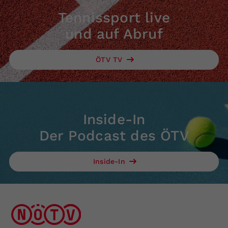
Tennissport live
und auf Abruf
ÖTV TV
Inside-In
Der Podcast des ÖTV
Inside-In