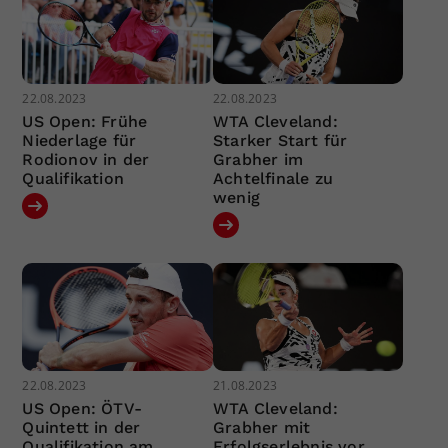
22.08.2023
22.08.2023
US Open: Frühe
WTA Cleveland:
Niederlage für
Starker Start für
Rodionov in der
Grabher im
Qualifikation
Achtelfinale zu
wenig
22.08.2023
21.08.2023
US Open: ÖTV-
WTA Cleveland:
Quintett in der
Grabher mit
Qualifikation am
Erfolgserlebnis vor