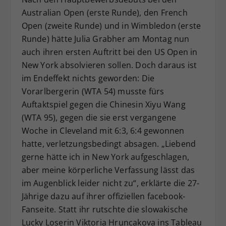
Dieser Wert speichert Ihre Consent-
Australian Open (erste Runde), den French
Einstellungen. Unter anderem eine
Open (zweite Runde) und in Wimbledon (erste
zufällig generierte ID, für die
Runde) hätte Julia Grabher am Montag nun
Zweck
historische Speicherung Ihrer
auch ihren ersten Auftritt bei den US Open in
vorgenommen Einstellungen, falls der
New York absolvieren sollen. Doch daraus ist
Webseiten-Betreiber dies eingestellt
im Endeffekt nichts geworden: Die
hat.
Vorarlbergerin (WTA 54) musste fürs
Auftaktspiel gegen die Chinesin Xiyu Wang
(WTA 95), gegen die sie erst vergangene
Woche in Cleveland mit 6:3, 6:4 gewonnen
hatte, verletzungsbedingt absagen. „Liebend
gerne hätte ich in New York aufgeschlagen,
aber meine körperliche Verfassung lässt das
im Augenblick leider nicht zu“, erklärte die 27-
Jährige dazu auf ihrer offiziellen facebook-
Fanseite. Statt ihr rutschte die slowakische
Lucky Loserin Viktoria Hruncakova ins Tableau