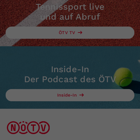
Tennissport live
und auf Abruf
ÖTV TV
Inside-In
Der Podcast des ÖTV
Inside-In