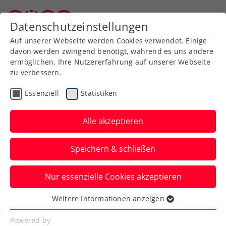
Zurück zur Newsübersicht
Datenschutzeinstellungen
Niederösterreichischer Tennisverband
Auf unserer Webseite werden Cookies verwendet. Einige
davon werden zwingend benötigt, während es uns andere
ermöglichen, Ihre Nutzererfahrung auf unserer Webseite
zu verbessern.
Turniere
WTA
Essenziell
Statistiken
US Open: Grabher
verpasst mit
Alle akzeptieren
Handgelenksverletzung
Speichern & schließen
ihr Debüt
Nur essenzielle Cookies akzeptieren
Pech für Österreichs Nummer eins: Aus
dem Start beim Grand-Slam-Turnier in
Weitere Informationen anzeigen
Essenziell
New York wird nichts.
Essenzielle Cookies werden für grundlegende
Powered by