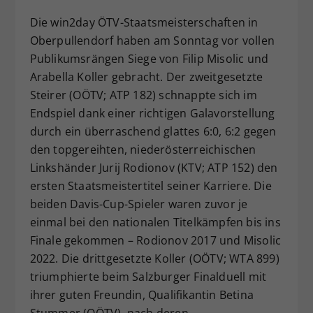
Dieser Wert speichert Ihre Consent-
Die win2day ÖTV-Staatsmeisterschaften in
Einstellungen. Unter anderem eine
Oberpullendorf haben am Sonntag vor vollen
zufällig generierte ID, für die
Publikumsrängen Siege von Filip Misolic und
Zweck
historische Speicherung Ihrer
Arabella Koller gebracht. Der zweitgesetzte
vorgenommen Einstellungen, falls der
Webseiten-Betreiber dies eingestellt
Steirer (OÖTV; ATP 182) schnappte sich im
hat.
Endspiel dank einer richtigen Galavorstellung
durch ein überraschend glattes 6:0, 6:2 gegen
den topgereihten, niederösterreichischen
Linkshänder Jurij Rodionov (KTV; ATP 152) den
ersten Staatsmeistertitel seiner Karriere. Die
beiden Davis-Cup-Spieler waren zuvor je
einmal bei den nationalen Titelkämpfen bis ins
Finale gekommen – Rodionov 2017 und Misolic
2022. Die drittgesetzte Koller (OÖTV; WTA 899)
triumphierte beim Salzburger Finalduell mit
ihrer guten Freundin, Qualifikantin Betina
Stummer (OÖTV), nach deren