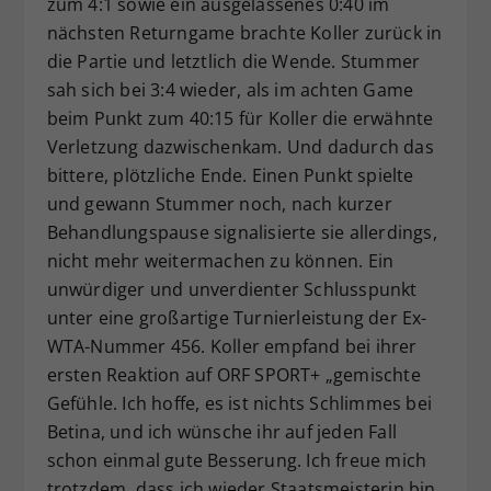
zum 4:1 sowie ein ausgelassenes 0:40 im
nächsten Returngame brachte Koller zurück in
die Partie und letztlich die Wende. Stummer
sah sich bei 3:4 wieder, als im achten Game
beim Punkt zum 40:15 für Koller die erwähnte
Verletzung dazwischenkam. Und dadurch das
bittere, plötzliche Ende. Einen Punkt spielte
und gewann Stummer noch, nach kurzer
Behandlungspause signalisierte sie allerdings,
nicht mehr weitermachen zu können. Ein
unwürdiger und unverdienter Schlusspunkt
unter eine großartige Turnierleistung der Ex-
WTA-Nummer 456. Koller empfand bei ihrer
ersten Reaktion auf ORF SPORT+ „gemischte
Gefühle. Ich hoffe, es ist nichts Schlimmes bei
Betina, und ich wünsche ihr auf jeden Fall
schon einmal gute Besserung. Ich freue mich
trotzdem, dass ich wieder Staatsmeisterin bin,