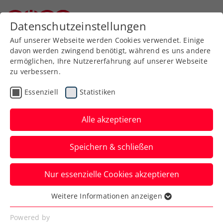
Zurück zur Newsübersicht
Datenschutzeinstellungen
Niederösterreichischer Tennisverband
Auf unserer Webseite werden Cookies verwendet. Einige
davon werden zwingend benötigt, während es uns andere
ermöglichen, Ihre Nutzererfahrung auf unserer Webseite
zu verbessern.
Rollstuhltennis
Inklusion
Essenziell
Statistiken
Allgemeine Klasse
Turniere
Alle akzeptieren
Triumphe für Misolic und
Speichern & schließen
Koller bei win2day ÖTV-
Staatsmeisterschaften
Nur essenzielle Cookies akzeptieren
Im Rollstuhltennis setzen sich in
Weitere Informationen anzeigen
Essenziell
Oberpullendorf Nico Langmann und
Essenzielle Cookies werden für grundlegende
Powered by
Christina Pesendorfer durch.