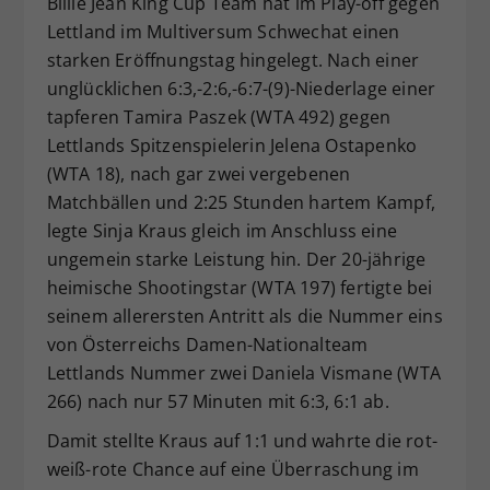
Billie Jean King Cup Team hat im Play-off gegen
Dieser Wert speichert Ihre Consent-
Lettland im Multiversum Schwechat einen
Einstellungen. Unter anderem eine
starken Eröffnungstag hingelegt. Nach einer
zufällig generierte ID, für die
unglücklichen 6:3,-2:6,-6:7-(9)-Niederlage einer
Zweck
historische Speicherung Ihrer
tapferen Tamira Paszek (WTA 492) gegen
vorgenommen Einstellungen, falls der
Lettlands Spitzenspielerin Jelena Ostapenko
Webseiten-Betreiber dies eingestellt
hat.
(WTA 18), nach gar zwei vergebenen
Matchbällen und 2:25 Stunden hartem Kampf,
legte Sinja Kraus gleich im Anschluss eine
ungemein starke Leistung hin. Der 20-jährige
heimische Shootingstar (WTA 197) fertigte bei
seinem allerersten Antritt als die Nummer eins
von Österreichs Damen-Nationalteam
Lettlands Nummer zwei Daniela Vismane (WTA
266) nach nur 57 Minuten mit 6:3, 6:1 ab.
Damit stellte Kraus auf 1:1 und wahrte die rot-
weiß-rote Chance auf eine Überraschung im