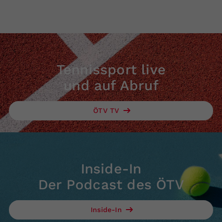
Tennissport live
und auf Abruf
ÖTV TV
Inside-In
Der Podcast des ÖTV
Inside-In