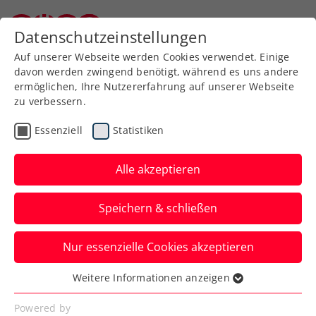
Zurück zur Newsübersicht
Datenschutzeinstellungen
Niederösterreichischer Tennisverband
Auf unserer Webseite werden Cookies verwendet. Einige
davon werden zwingend benötigt, während es uns andere
ermöglichen, Ihre Nutzererfahrung auf unserer Webseite
zu verbessern.
Billie Jean King Cup
Essenziell
Statistiken
Tapfere Paszek, starke
Kraus: ÖTV-Damen
Alle akzeptieren
wahren nach Tag 1 die
Speichern & schließen
Siegchancen
Nur essenzielle Cookies akzeptieren
Nach den ersten beiden Einzeln im Billie
Jean King Cup gegen Lettland steht es in
Weitere Informationen anzeigen
Essenziell
Schwechat 1:1.
Essenzielle Cookies werden für grundlegende
Powered by