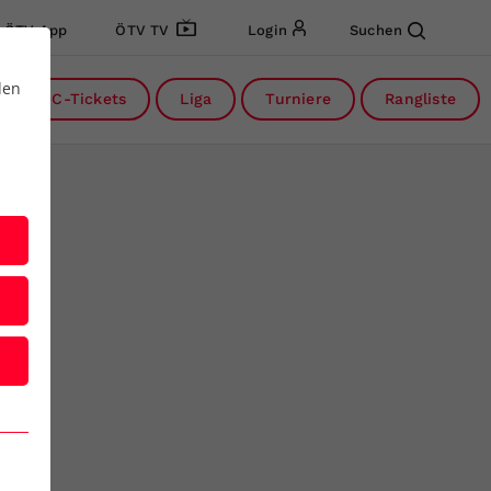
ÖTV App
ÖTV TV
Login
Suchen
den
DC-Tickets
Liga
Turniere
Rangliste