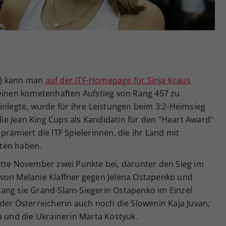
Zweck
generierte ID, für die historische Speicherung
Ihrer vorgenommen Einstellungen, falls der
Webseiten-Betreiber dies eingestellt hat.
r) kann man
auf der ITF-Homepage für Sinja Kraus
2 einen kometenhaften Aufstieg von Rang 457 zu
inlegte, wurde für ihre Leistungen beim 3:2-Heimsieg
llie Jean King Cups als Kandidatin für den "Heart Award"
rämiert die ITF Spielerinnen, die ihr Land mit
ten haben.
itte November zwei Punkte bei, darunter den Sieg im
von Melanie Klaffner gegen Jelena Ostapenko und
ang sie Grand-Slam-Siegerin Ostapenko im Einzel
der Österreicherin auch noch die Slowenin Kaja Juvan,
a und die Ukrainerin Marta Kostyuk.