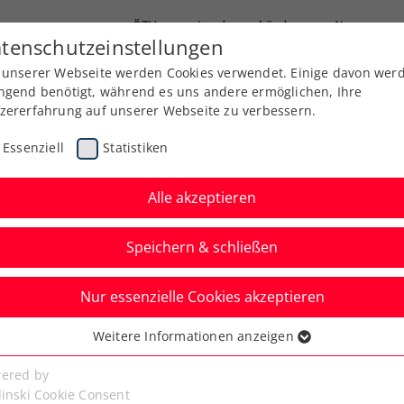
ÖTV
Landesverbände
News
tenschutzeinstellungen
 unserer Webseite werden Cookies verwendet. Einige davon wer
Ausbildung
Services
Über uns
Kreise
ngend benötigt, während es uns andere ermöglichen, Ihre
zererfahrung auf unserer Webseite zu verbessern.
Essenziell
Statistiken
Alle akzeptieren
Speichern & schließen
Nur essenzielle Cookies akzeptieren
r BJK Cup Heart Award
Weitere Informationen anzeigen
ssenziell
senzielle Cookies werden für grundlegende Funktionen der
ered by
bseite benötigt. Dadurch ist gewährleistet, dass die Webseite
linski Cookie Consent