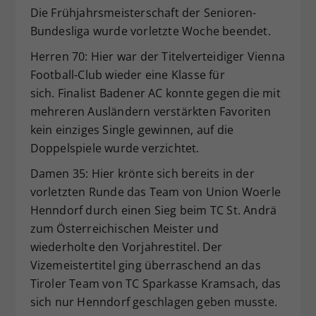
Die Frühjahrsmeisterschaft der Senioren-
Dieser Wert speichert Ihre Consent-
Bundesliga wurde vorletzte Woche beendet.
Einstellungen. Unter anderem eine
zufällig generierte ID, für die
Herren 70: Hier war der Titelverteidiger Vienna
Zweck
historische Speicherung Ihrer
Football-Club wieder eine Klasse für
vorgenommen Einstellungen, falls der
sich. Finalist Badener AC konnte gegen die mit
Webseiten-Betreiber dies eingestellt
hat.
mehreren Ausländern verstärkten Favoriten
kein einziges Single gewinnen, auf die
Doppelspiele wurde verzichtet.
Damen 35: Hier krönte sich bereits in der
vorletzten Runde das Team von Union Woerle
Henndorf durch einen Sieg beim TC St. Andrä
zum Österreichischen Meister und
wiederholte den Vorjahrestitel. Der
Vizemeistertitel ging überraschend an das
Tiroler Team von TC Sparkasse Kramsach, das
sich nur Henndorf geschlagen geben musste.