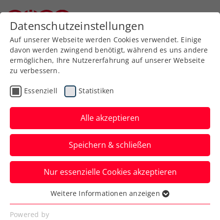
Zurück zur Newsübersicht
Datenschutzeinstellungen
Niederösterreichischer Tennisverband
Auf unserer Webseite werden Cookies verwendet. Einige
davon werden zwingend benötigt, während es uns andere
ermöglichen, Ihre Nutzererfahrung auf unserer Webseite
zu verbessern.
Bundesliga
Senioren
Essenziell
Statistiken
Senioren-Bundesliga:
Meistertitel nach Wien,
Alle akzeptieren
Henndorf und Pörtschach
Speichern & schließen
Weitere Siegerteams der
Nur essenzielle Cookies akzeptieren
Mannschaftsmeisterschaft sind gekürt.
Die Nächsten folgen im Herbstdurchgang.
Weitere Informationen anzeigen
Essenziell
Verfasst von: Herbert Riederer / Redaktion, 11.07.2023
Essenzielle Cookies werden für grundlegende
Powered by