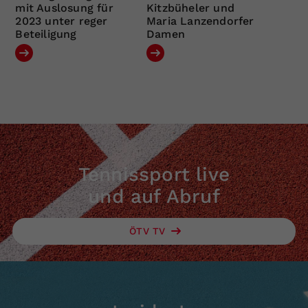
mit Auslosung für
Kitzbüheler und
2023 unter reger
Maria Lanzendorfer
Beteiligung
Damen
Tennissport live
und auf Abruf
ÖTV TV