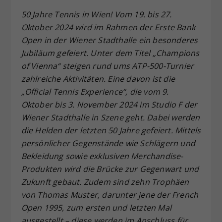
Dieser Wert speichert Ihre Consent-
50 Jahre Tennis in Wien! Vom 19. bis 27.
Einstellungen. Unter anderem eine
Oktober 2024 wird im Rahmen der Erste Bank
zufällig generierte ID, für die
Open in der Wiener Stadthalle ein besonderes
Zweck
historische Speicherung Ihrer
Jubiläum gefeiert. Unter dem Titel „Champions
vorgenommen Einstellungen, falls der
of Vienna“ steigen rund ums ATP-500-Turnier
Webseiten-Betreiber dies eingestellt
hat.
zahlreiche Aktivitäten. Eine davon ist die
„Official Tennis Experience“, die vom 9.
Oktober bis 3. November 2024 im Studio F der
Wiener Stadthalle in Szene geht. Dabei werden
die Helden der letzten 50 Jahre gefeiert. Mittels
persönlicher Gegenstände wie Schlägern und
Bekleidung sowie exklusiven Merchandise-
Produkten wird die Brücke zur Gegenwart und
Zukunft gebaut. Zudem sind zehn Trophäen
von Thomas Muster, darunter jene der French
Open 1995, zum ersten und letzten Mal
ausgestellt – diese werden im Anschluss für