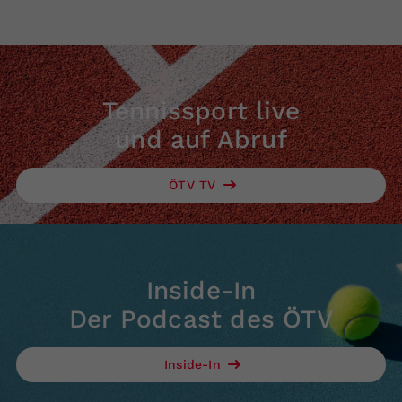
Tennissport live
und auf Abruf
ÖTV TV
Inside-In
Der Podcast des ÖTV
Inside-In