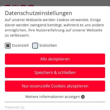
Zurück zur Newsübersicht
Datenschutzeinstellungen
Niederösterreichischer Tennisverband
Auf unserer Webseite werden Cookies verwendet. Einige
davon werden zwingend benötigt, während es uns andere
ermöglichen, Ihre Nutzererfahrung auf unserer Webseite
zu verbessern.
Turniere
ATP
Essenziell
Statistiken
„Official Tennis
Experience“: Thomas
Alle akzeptieren
Musters Pokale
Speichern & schließen
bestaunen
Nur essenzielle Cookies akzeptieren
Die letzte Chance dazu gibt es ab 9.
Oktober 2024 bei einer neuen Ausstellung
Weitere Informationen anzeigen
Essenziell
in der Wiener Stadthalle.
Essenzielle Cookies werden für grundlegende
Powered by