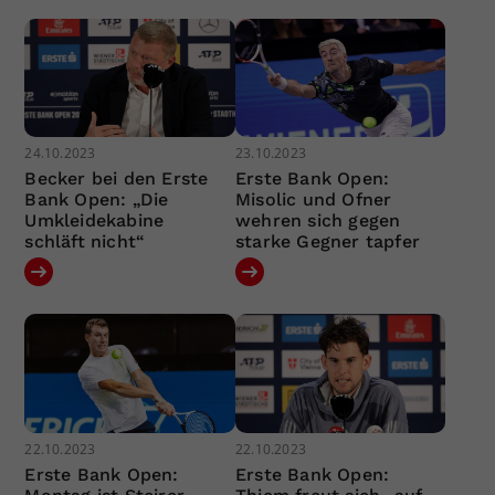
24.10.2023
23.10.2023
Becker bei den Erste
Erste Bank Open:
Bank Open: „Die
Misolic und Ofner
Umkleidekabine
wehren sich gegen
schläft nicht“
starke Gegner tapfer
22.10.2023
22.10.2023
Erste Bank Open:
Erste Bank Open: