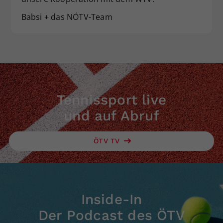
Dieser Wert speichert Ihre Consent-
Babsi + das NÖTV-Team
Einstellungen. Unter anderem eine
zufällig generierte ID, für die
Zweck
historische Speicherung Ihrer
vorgenommen Einstellungen, falls der
Webseiten-Betreiber dies eingestellt
hat.
Tennissport live
und auf Abruf
ÖTV TV
Inside-In
Der Podcast des ÖTV