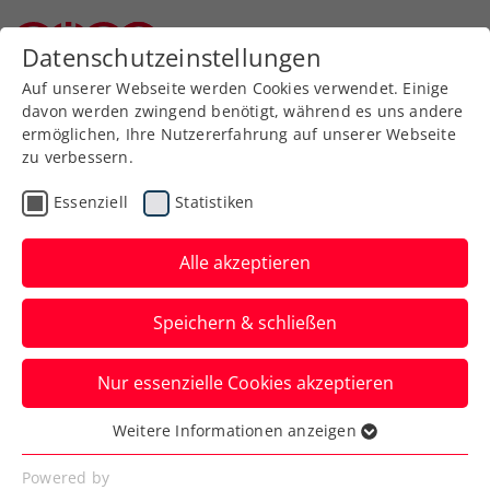
Zurück zur Newsübersicht
Datenschutzeinstellungen
Niederösterreichischer Tennisverband
Auf unserer Webseite werden Cookies verwendet. Einige
davon werden zwingend benötigt, während es uns andere
ermöglichen, Ihre Nutzererfahrung auf unserer Webseite
zu verbessern.
Kids & Jugend
Essenziell
Statistiken
NÖTV KIDS Girls Projekt
Alle akzeptieren
… unser GIRLS Projekt geht weiter ...
Speichern & schließen
Verfasst von: Martin Florian, 19.08.2019
Nur essenzielle Cookies akzeptieren
Weitere Informationen anzeigen
Essenziell
Essenzielle Cookies werden für grundlegende
Powered by