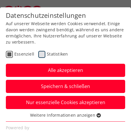
Zurück zur Newsübersicht
Datenschutzeinstellungen
Niederösterreichischer Tennisverband
Auf unserer Webseite werden Cookies verwendet. Einige
davon werden zwingend benötigt, während es uns andere
ermöglichen, Ihre Nutzererfahrung auf unserer Webseite
zu verbessern.
Turniere
ATP
Essenziell
Statistiken
NÖ Open powered by
EVN versprechen Tennis
Alle akzeptieren
zum Anfassen und mehr
Speichern & schließen
Beim ATP-Challenger in Tulln warten
Nur essenzielle Cookies akzeptieren
heuer zahlreiche Neuerungen, mit einem
dichten Rahmenprogramm.
Weitere Informationen anzeigen
Essenziell
Verfasst von: Presseaussendung / Redaktion, 16.08.2024
Essenzielle Cookies werden für grundlegende
Powered by