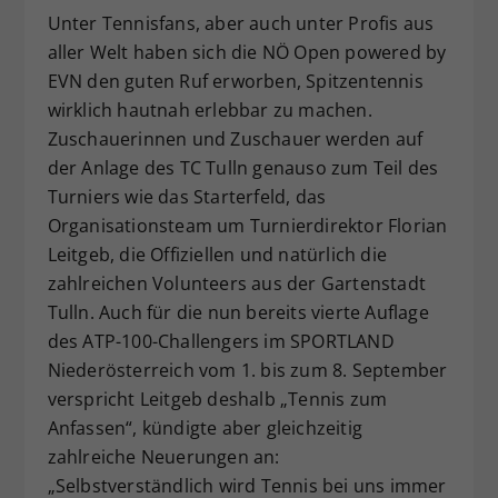
Unter Tennisfans, aber auch unter Profis aus
Dieser Wert speichert Ihre Consent-
aller Welt haben sich die NÖ Open powered by
Einstellungen. Unter anderem eine
zufällig generierte ID, für die
EVN den guten Ruf erworben, Spitzentennis
Zweck
historische Speicherung Ihrer
wirklich hautnah erlebbar zu machen.
vorgenommen Einstellungen, falls der
Zuschauerinnen und Zuschauer werden auf
Webseiten-Betreiber dies eingestellt
der Anlage des TC Tulln genauso zum Teil des
hat.
Turniers wie das Starterfeld, das
Organisationsteam um Turnierdirektor Florian
Leitgeb, die Offiziellen und natürlich die
zahlreichen Volunteers aus der Gartenstadt
Tulln. Auch für die nun bereits vierte Auflage
des ATP-100-Challengers im SPORTLAND
Niederösterreich vom 1. bis zum 8. September
verspricht Leitgeb deshalb „Tennis zum
Anfassen“, kündigte aber gleichzeitig
zahlreiche Neuerungen an:
„Selbstverständlich wird Tennis bei uns immer