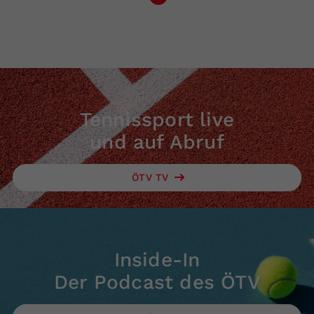
Tennissport live
und auf Abruf
ÖTV TV
Inside-In
Der Podcast des ÖTV