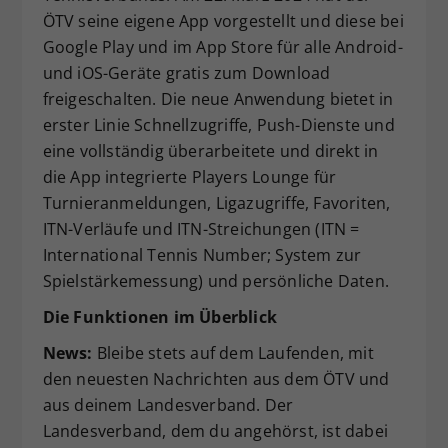
ÖTV seine eigene App vorgestellt und diese bei
Dieser Wert speichert Ihre Consent-
Google Play und im App Store für alle Android-
Einstellungen. Unter anderem eine
zufällig generierte ID, für die
und iOS-Geräte gratis zum Download
Zweck
historische Speicherung Ihrer
freigeschalten. Die neue Anwendung bietet in
vorgenommen Einstellungen, falls der
erster Linie Schnellzugriffe, Push-Dienste und
Webseiten-Betreiber dies eingestellt
eine vollständig überarbeitete und direkt in
hat.
die App integrierte Players Lounge für
Turnieranmeldungen, Ligazugriffe, Favoriten,
ITN-Verläufe und ITN-Streichungen (ITN =
International Tennis Number; System zur
Spielstärkemessung) und persönliche Daten.
Die Funktionen im Überblick
News:
Bleibe stets auf dem Laufenden, mit
den neuesten Nachrichten aus dem ÖTV und
aus deinem Landesverband. Der
Landesverband, dem du angehörst, ist dabei