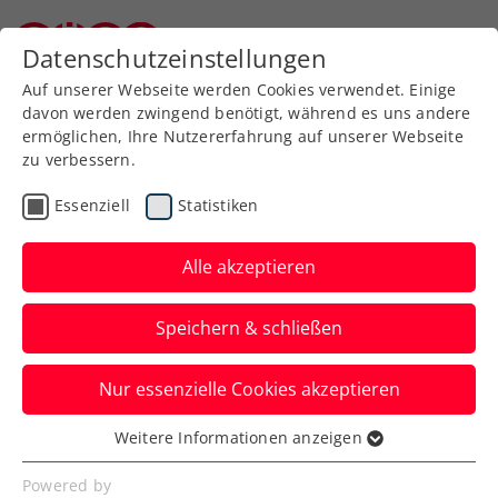
Zurück zur Newsübersicht
Datenschutzeinstellungen
Niederösterreichischer Tennisverband
Auf unserer Webseite werden Cookies verwendet. Einige
davon werden zwingend benötigt, während es uns andere
ermöglichen, Ihre Nutzererfahrung auf unserer Webseite
zu verbessern.
Verbands-Info
Essenziell
Statistiken
Noch schneller, noch
einfacher: Das kann die
Alle akzeptieren
neue ÖTV-App
Speichern & schließen
Die frisch gelaunchte Anwendung bietet
Nur essenzielle Cookies akzeptieren
zahlreiche Funktionalitäten und wird
laufend um Features erweitert.
Weitere Informationen anzeigen
Essenziell
Verfasst von: Rubikon Werbeagentur GmbH / Redaktion,
Essenzielle Cookies werden für grundlegende
Powered by
22.03.2024