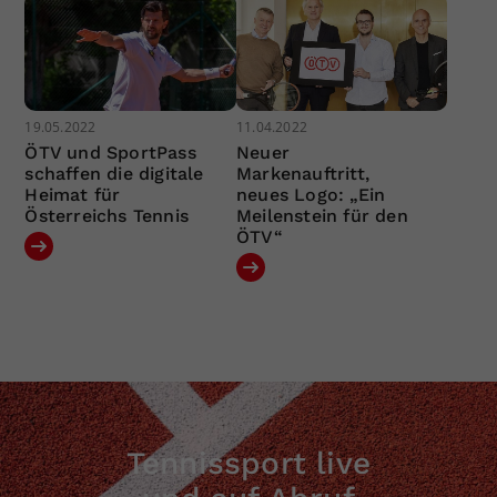
19.05.2022
11.04.2022
ÖTV und SportPass
Neuer
schaffen die digitale
Markenauftritt,
Heimat für
neues Logo: „Ein
Österreichs Tennis
Meilenstein für den
ÖTV“
Tennissport live