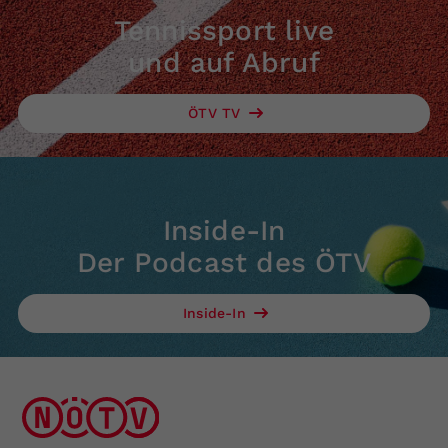
Tennissport live
und auf Abruf
ÖTV TV
Inside-In
Der Podcast des ÖTV
Inside-In