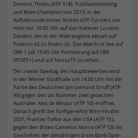
Dominic Thiem (ATP 318), Publikumsliebling
Dieser Wert speichert Ihre Consent-
und Wien-Champion von 2019, in der
Einstellungen. Unter anderem eine
Auftaktrunde seines letzten ATP-Turniers um
zufällig generierte ID, für die
nicht vor 18:00 Uhr auf den Italiener Luciano
Zweck
historische Speicherung Ihrer
vorgenommen Einstellungen, falls der
Darderi, der in der Weltrangliste aktuell auf
Webseiten-Betreiber dies eingestellt
Position 42 zu finden ist. Das Match ist live auf
hat.
ORF 1 (ab 19:45 Uhr Fortsetzung auf ORF
SPORT+) und auf ServusTV zu sehen.
Der zweite Spieltag des Hauptbewerbes wird
in der Wiener Stadthalle um 14:00 Uhr mit der
Partie des Deutschen Jan-Lennard Struff (ATP
40) gegen den als Nummer zwei gesetzten
Australier Alex de Minaur (ATP 10) eröffnet.
Danach greift der fünftgereihte Wien-Finalist
2021, Frances Tiafoe aus den USA (ATP 15),
gegen den Briten Cameron Norrie (ATP 53) ins
Geschehen der diesjährigen Erste Bank Open