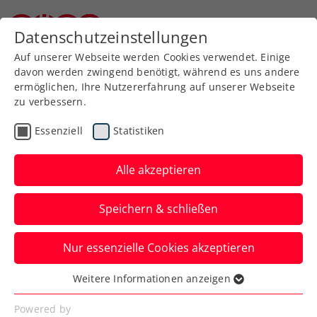
Zurück zur Newsübersicht
Datenschutzeinstellungen
Niederösterreichischer Tennisverband
Auf unserer Webseite werden Cookies verwendet. Einige
davon werden zwingend benötigt, während es uns andere
ermöglichen, Ihre Nutzererfahrung auf unserer Webseite
zu verbessern.
Turniere
ATP
Essenziell
Statistiken
Noch einmal Thiemstag
bei den Erste Bank Open
Alle akzeptieren
Dominic Thiem startet seine ATP-
Speichern & schließen
Abschiedsvorstellung in Wien gegen
Luciano Darderi aus Italien.
Nur essenzielle Cookies akzeptieren
Verfasst von: Presseaussendung / Redaktion, 21.10.2024
Weitere Informationen anzeigen
Essenziell
Essenzielle Cookies werden für grundlegende
Powered by