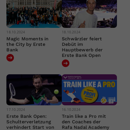
18.10.2024
18.10.2024
Magic Moments in
Schwärzler feiert
the City by Erste
Debüt im
Bank
Hauptbewerb der
Erste Bank Open
17.10.2024
16.10.2024
Erste Bank Open:
Train like a Pro mit
Schulterverletzung
den Coaches der
verhindert Start von
Rafa Nadal Academy