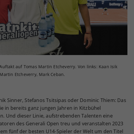
Zweck
generierte ID, für die historische Speicherung
Ihrer vorgenommen Einstellungen, falls der
Webseiten-Betreiber dies eingestellt hat.
uftakt auf Tomas Martin Etcheverry. Von links: Kaan Isik
Martin Etcheverry, Mark Ceban.
nnik Sinner, Stefanos Tsitsipas oder Dominic Thiem: Das
e in bereits ganz jungen Jahren in Kitzbühel
. Und dieser Linie, aufstrebenden Talenten eine
satoren des Generali Open treu und veranstalten 2023
dem fünf der besten U14-Spieler der Welt um den Titel