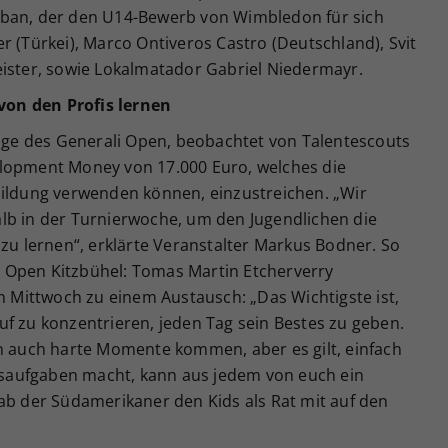
eban, der den U14-Bewerb von Wimbledon für sich
r (Türkei), Marco Ontiveros Castro (Deutschland), Svit
eister, sowie Lokalmatador Gabriel Niedermayr.
on den Profis lernen
lage des Generali Open, beobachtet von Talentescouts
elopment Money von 17.000 Euro, welches die
bildung verwenden können, einzustreichen. „Wir
lb in der Turnierwoche, um den Jugendlichen die
 zu lernen“, erklärte Veranstalter Markus Bodner. So
 Open Kitzbühel: Tomas Martin Etcherverry
am Mittwoch zu einem Austausch: „Das Wichtigste ist,
f zu konzentrieren, jeden Tag sein Bestes zu geben.
en auch harte Momente kommen, aber es gilt, einfach
saufgaben macht, kann aus jedem von euch ein
ab der Südamerikaner den Kids als Rat mit auf den