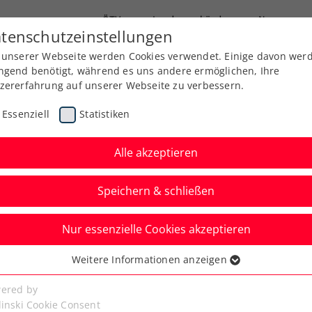
ÖTV
Landesverbände
News
tenschutzeinstellungen
 unserer Webseite werden Cookies verwendet. Einige davon wer
Ausbildung
Services
Über uns
Kreise
ngend benötigt, während es uns andere ermöglichen, Ihre
zererfahrung auf unserer Webseite zu verbessern.
Essenziell
Statistiken
Alle akzeptieren
Speichern & schließen
Nur essenzielle Cookies akzeptieren
hel: Die Zukunft des
Weitere Informationen anzeigen
ssenziell
eim Generali Open
senzielle Cookies werden für grundlegende Funktionen der
ered by
bseite benötigt. Dadurch ist gewährleistet, dass die Webseite
linski Cookie Consent