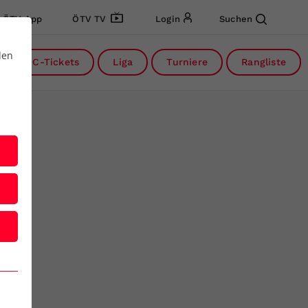
ÖTV App
ÖTV TV
Login
Suchen
den
DC-Tickets
Liga
Turniere
Rangliste