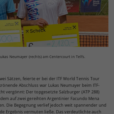
Zweck
generierte ID, für die historische Speicherung
Ihrer vorgenommen Einstellungen, falls der
Webseiten-Betreiber dies eingestellt hat.
Lukas Neumayer (rechts) am Centercourt in Telfs.
wei Sätzen, feierte er bei der ITF World Tennis Tour
r krönende Abschluss war Lukas Neumayer beim ITF-
cht vergönnt: Der topgesetzte Salzburger (ATP 288)
 dem auf zwei gereihten Argentinier Facundo Mena
ben. Die Begegnung verlief jedoch weit spannender und
nde Ergebnis vermuten ließe. Das verdeutlichte auch