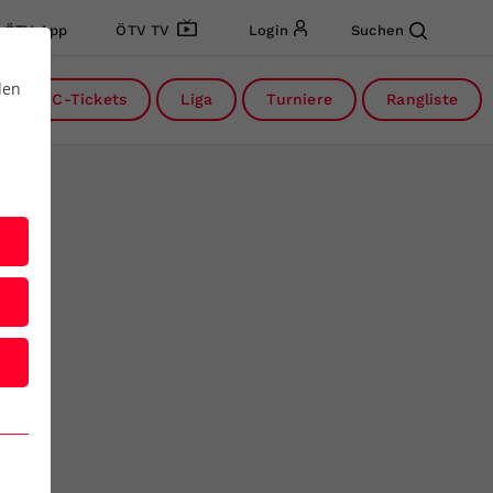
ÖTV App
ÖTV TV
Login
Suchen
den
DC-Tickets
Liga
Turniere
Rangliste