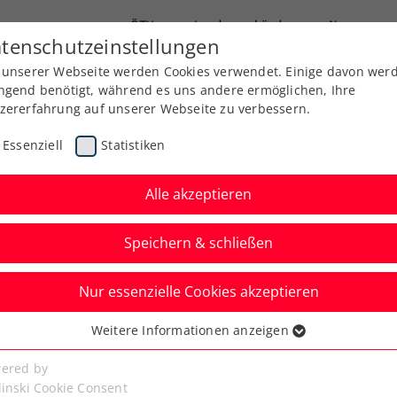
ÖTV
Landesverbände
News
tenschutzeinstellungen
 unserer Webseite werden Cookies verwendet. Einige davon wer
Ausbildung
Services
Über uns
Kreise
ngend benötigt, während es uns andere ermöglichen, Ihre
zererfahrung auf unserer Webseite zu verbessern.
Essenziell
Statistiken
Alle akzeptieren
Speichern & schließen
Nur essenzielle Cookies akzeptieren
is Tour powered by
Weitere Informationen anzeigen
ssenziell
n Heimsieg für
senzielle Cookies werden für grundlegende Funktionen der
ered by
bseite benötigt. Dadurch ist gewährleistet, dass die Webseite
linski Cookie Consent