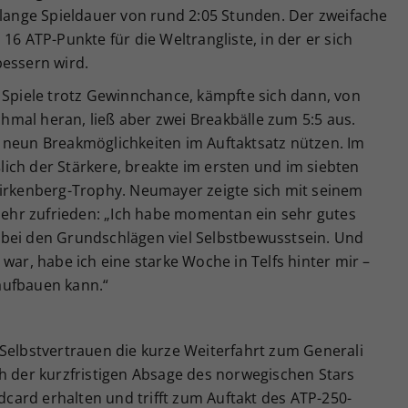
 lange Spieldauer von rund 2:05 Stunden. Der zweifache
16 ATP-Punkte für die Weltrangliste, in der er sich
bessern wird.
 Spiele trotz Gewinnchance, kämpfte sich dann, von
mal heran, ließ aber zwei Breakbälle zum 5:5 aus.
 neun Breakmöglichkeiten im Auftaktsatz nützen. Im
ich der Stärkere, breakte im ersten und im siebten
Birkenberg-Trophy. Neumayer zeigte sich mit seinem
 sehr zufrieden: „Ich habe momentan ein sehr gutes
bei den Grundschlägen viel Selbstbewusstsein. Und
war, habe ich eine starke Woche in Telfs hinter mir –
 aufbauen kann.“
 Selbstvertrauen die kurze Weiterfahrt zum Generali
h der kurzfristigen Absage des norwegischen Stars
ard erhalten und trifft zum Auftakt des ATP-250-