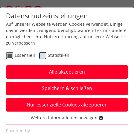
Zurück zur Newsübersicht
Datenschutzeinstellungen
Niederösterreichischer Tennisverband
Auf unserer Webseite werden Cookies verwendet. Einige
davon werden zwingend benötigt, während es uns andere
ermöglichen, Ihre Nutzererfahrung auf unserer Webseite
zu verbessern.
Kids & Jugend
Essenziell
Statistiken
Nachtrag!!! : ÖTV Kids
Lehrgang Anif
Alle akzeptieren
… unsere NÖTV-Kids unterwegs ...
Speichern & schließen
Verfasst von: Martin Florian, 05.10.2019
Nur essenzielle Cookies akzeptieren
Weitere Informationen anzeigen
Essenziell
Essenzielle Cookies werden für grundlegende
Powered by