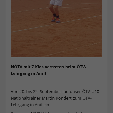
Dieser Wert speichert Ihre Consent-
Einstellungen. Unter anderem eine
zufällig generierte ID, für die
Zweck
historische Speicherung Ihrer
vorgenommen Einstellungen, falls der
Webseiten-Betreiber dies eingestellt
hat.
NÖTV mit 7 Kids vertreten beim ÖTV-
Lehrgang in Anif!
Von 20. bis 22. September lud unser ÖTV-U10-
Nationaltrainer Martin Kondert zum ÖTV-
Lehrgang in Anif ein.