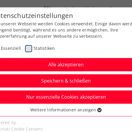
ÖTV
Landesverbände
News
tenschutzeinstellungen
 unserer Webseite werden Cookies verwendet. Einige davon wer
Ausbildung
Services
Über uns
Kreise
ngend benötigt, während es uns andere ermöglichen, Ihre
zererfahrung auf unserer Webseite zu verbessern.
Essenziell
Statistiken
Alle akzeptieren
Speichern & schließen
Nur essenzielle Cookies akzeptieren
 für uns alle
Weitere Informationen anzeigen
ssenziell
senzielle Cookies werden für grundlegende Funktionen der
ered by
!
bseite benötigt. Dadurch ist gewährleistet, dass die Webseite
linski Cookie Consent