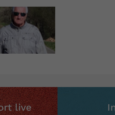
rt live
I