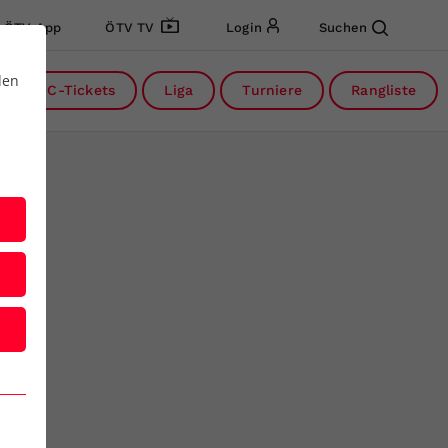
ÖTV App
ÖTV TV
Login
Suchen
den
DC-Tickets
Liga
Turniere
Rangliste