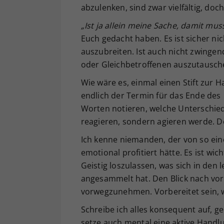
abzulenken, sind zwar vielfältig, doch
„Ist ja allein meine Sache, damit mus
Euch gedacht haben. Es
ist sicher n
auszubreiten. Ist auch nicht zwingend
oder Gleichbetroffenen auszutausche
Wie wäre es, einmal einen Stift zur 
endlich der Termin für das Ende des 
Worten notieren, welche Unterschied
reagieren, sondern agieren werde. De
Ich kenne niemanden, der von so ein
emotional profitiert hätte. Es ist wi
Geistig loszulassen, was sich in den 
angesammelt hat. Den Blick nach vorn
vorwegzunehmen. Vorbereitet sein, w
Schreibe ich alles konsequent auf, 
setze auch mental eine aktive Handl