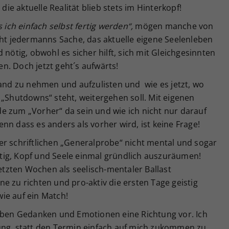
 die aktuelle Realität blieb stets im Hinterkopf!
s ich einfach selbst fertig werden“,
mögen manche von
icht jedermanns Sache, das aktuelle eigene Seelenleben
 nötig, obwohl es sicher hilft, sich mit Gleichgesinnten
n. Doch jetzt geht´s aufwärts!
Hand zu nehmen und aufzulisten und wie es jetzt, wo
„Shutdowns“ steht, weitergehen soll. Mit eigenen
e zum „Vorher“ da sein und wie ich nicht nur darauf
nn dass es anders als vorher wird, ist keine Frage!
er schriftlichen „Generalprobe“ nicht mental und sogar
chtig, Kopf und Seele einmal gründlich auszuräumen!
letzten Wochen als seelisch-mentaler Ballast
e zu richten und pro-aktiv die ersten Tage geistig
ie auf ein Match!
geben Gedanken und Emotionen eine Richtung vor. Ich
ung, statt den Termin einfach auf mich zukommen zu