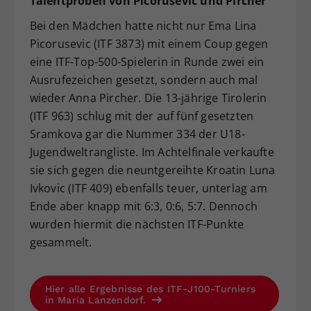
Talentproben von Picorusevic und Pircher
Bei den Mädchen hatte nicht nur Ema Lina
Picorusevic (ITF 3873) mit einem Coup gegen
eine ITF-Top-500-Spielerin in Runde zwei ein
Ausrufezeichen gesetzt, sondern auch mal
wieder Anna Pircher. Die 13-jährige Tirolerin
(ITF 963) schlug mit der auf fünf gesetzten
Sramkova gar die Nummer 334 der U18-
Jugendweltrangliste. Im Achtelfinale verkaufte
sie sich gegen die neuntgereihte Kroatin Luna
Ivkovic (ITF 409) ebenfalls teuer, unterlag am
Ende aber knapp mit 6:3, 0:6, 5:7. Dennoch
wurden hiermit die nächsten ITF-Punkte
gesammelt.
Hier alle Ergebnisse des ITF-J100-Turniers
in Maria Lanzendorf.