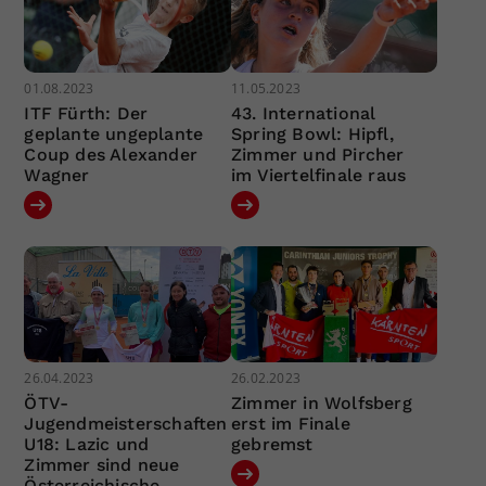
01.08.2023
11.05.2023
ITF Fürth: Der
43. International
geplante ungeplante
Spring Bowl: Hipfl,
Coup des Alexander
Zimmer und Pircher
Wagner
im Viertelfinale raus
26.04.2023
26.02.2023
ÖTV-
Zimmer in Wolfsberg
Jugendmeisterschaften
erst im Finale
U18: Lazic und
gebremst
Zimmer sind neue
Österreichische