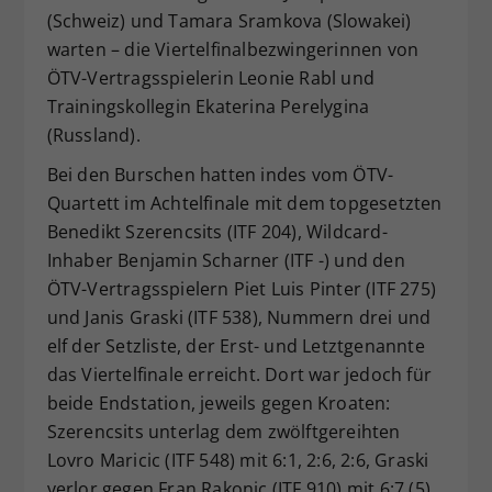
(Schweiz) und Tamara Sramkova (Slowakei)
warten – die Viertelfinalbezwingerinnen von
ÖTV-Vertragsspielerin Leonie Rabl und
Trainingskollegin Ekaterina Perelygina
(Russland).
Bei den Burschen hatten indes vom ÖTV-
Quartett im Achtelfinale mit dem topgesetzten
Benedikt Szerencsits (ITF 204), Wildcard-
Inhaber Benjamin Scharner (ITF -) und den
ÖTV-Vertragsspielern Piet Luis Pinter (ITF 275)
und Janis Graski (ITF 538), Nummern drei und
elf der Setzliste, der Erst- und Letztgenannte
das Viertelfinale erreicht. Dort war jedoch für
beide Endstation, jeweils gegen Kroaten:
Szerencsits unterlag dem zwölftgereihten
Lovro Maricic (ITF 548) mit 6:1, 2:6, 2:6, Graski
verlor gegen Fran Rakonic (ITF 910) mit 6:7 (5),