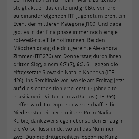
Dieser Wert speichert Ihre Consent-
steigt aktuell das erste und größte von drei
Einstellungen. Unter anderem eine
aufeinanderfolgenden ITF-Jugendturnieren, ein
zufällig generierte ID, für die
Event der mittleren Kategorie J100. Und dabei
Zweck
historische Speicherung Ihrer
gibt es in der Finalphase immer noch einige
vorgenommen Einstellungen, falls der
rot-weiß-rote Titelhoffnungen. Bei den
Webseiten-Betreiber dies eingestellt
Mädchen drang die drittgereihte Alexandra
hat.
Zimmer (ITF 276) am Donnerstag durch ihren
dritten Sieg, einem 6:7 (7), 6:3, 6:1 gegen die
elftgesetzte Slowakin Natalia Koppova (ITF
426), ins Semifinale vor, wo sie am Freitag jetzt
auf die siebtpositionierte, erst 13 Jahre alte
Brasilianerin Victoria Luiza Barros (ITF 364)
treffen wird. Im Doppelbewerb schaffte die
Niederösterreicherin mit der Polin Nadia
Kulbiej dank zwei Siegen ebenso den Einzug in
die Vorschlussrunde, wo auf das Nummer-
zwei-Duo die drittgereihten Josephine Kunz