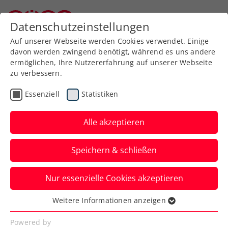
Zurück zur Newsübersicht
Datenschutzeinstellungen
Niederösterreichischer Tennisverband
Auf unserer Webseite werden Cookies verwendet. Einige
davon werden zwingend benötigt, während es uns andere
ermöglichen, Ihre Nutzererfahrung auf unserer Webseite
zu verbessern.
Turniere
Kids & Jugend
ITF
Essenziell
Statistiken
Maria Lanzendorf Open:
Zimmer beim ITF-
Alle akzeptieren
Heimspiel doppelt im
Speichern & schließen
Titelrennen
Nur essenzielle Cookies akzeptieren
Die ÖTV-Nachwuchshoffnung steht in
Niederösterreich im Einzel und Doppel im
Weitere Informationen anzeigen
Essenziell
Halbfinale.
Essenzielle Cookies werden für grundlegende
Powered by