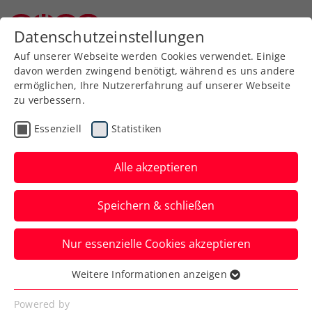
Zurück zur Newsübersicht
Datenschutzeinstellungen
Niederösterreichischer Tennisverband
Auf unserer Webseite werden Cookies verwendet. Einige
davon werden zwingend benötigt, während es uns andere
ermöglichen, Ihre Nutzererfahrung auf unserer Webseite
zu verbessern.
Verbands-Info
Essenziell
Statistiken
Leben retten – mit einem
Zukunftszehner für Jana
Alle akzeptieren
Das seit vier Jahren krebskranke Mädchen
Speichern & schließen
Jana braucht dringend die Hilfe von
Österreichs Tennis-Community.
Nur essenzielle Cookies akzeptieren
Verfasst von: Redaktion, 13.07.2022
Weitere Informationen anzeigen
Essenziell
Essenzielle Cookies werden für grundlegende
Powered by