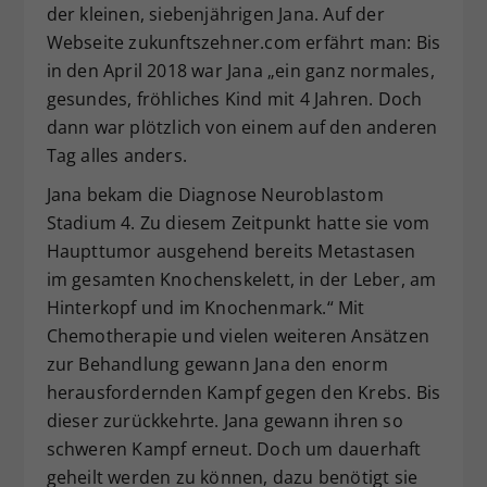
der kleinen, siebenjährigen Jana. Auf der
Dieser Wert speichert Ihre Consent-
Webseite zukunftszehner.com erfährt man: Bis
Einstellungen. Unter anderem eine
in den April 2018 war Jana „ein ganz normales,
zufällig generierte ID, für die
gesundes, fröhliches Kind mit 4 Jahren. Doch
Zweck
historische Speicherung Ihrer
vorgenommen Einstellungen, falls der
dann war plötzlich von einem auf den anderen
Webseiten-Betreiber dies eingestellt
Tag alles anders.
hat.
Jana bekam die Diagnose Neuroblastom
Stadium 4. Zu diesem Zeitpunkt hatte sie vom
Haupttumor ausgehend bereits Metastasen
im gesamten Knochenskelett, in der Leber, am
Hinterkopf und im Knochenmark.“ Mit
Chemotherapie und vielen weiteren Ansätzen
zur Behandlung gewann Jana den enorm
herausfordernden Kampf gegen den Krebs. Bis
dieser zurückkehrte. Jana gewann ihren so
schweren Kampf erneut. Doch um dauerhaft
geheilt werden zu können, dazu benötigt sie