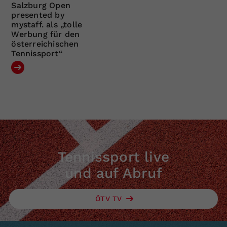
Salzburg Open
presented by
mystaff. als „tolle
Werbung für den
österreichischen
Tennissport“
Tennissport live
und auf Abruf
ÖTV TV