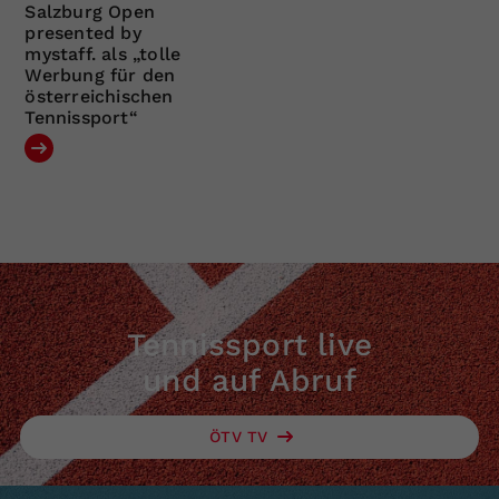
Salzburg Open
presented by
mystaff. als „tolle
Werbung für den
österreichischen
Tennissport“
Tennissport live
und auf Abruf
ÖTV TV