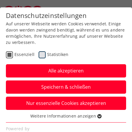
Zurück zur Newsübersicht
Datenschutzeinstellungen
Niederösterreichischer Tennisverband
Auf unserer Webseite werden Cookies verwendet. Einige
davon werden zwingend benötigt, während es uns andere
ermöglichen, Ihre Nutzererfahrung auf unserer Webseite
zu verbessern.
Verbands-Info
Essenziell
Statistiken
Leben retten – mit einem
Zukunftszehner für Jana
Alle akzeptieren
Das seit vier Jahren krebskranke Mädchen
Speichern & schließen
Jana braucht dringend die Hilfe von
Österreichs Tennis-Community.
Nur essenzielle Cookies akzeptieren
Verfasst von: Redaktion, 13.07.2022
Weitere Informationen anzeigen
Essenziell
Essenzielle Cookies werden für grundlegende
Powered by