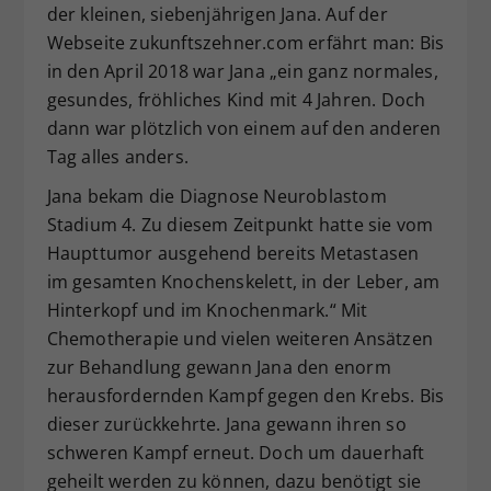
der kleinen, siebenjährigen Jana. Auf der
Dieser Wert speichert Ihre Consent-
Webseite zukunftszehner.com erfährt man: Bis
Einstellungen. Unter anderem eine
in den April 2018 war Jana „ein ganz normales,
zufällig generierte ID, für die
gesundes, fröhliches Kind mit 4 Jahren. Doch
Zweck
historische Speicherung Ihrer
vorgenommen Einstellungen, falls der
dann war plötzlich von einem auf den anderen
Webseiten-Betreiber dies eingestellt
Tag alles anders.
hat.
Jana bekam die Diagnose Neuroblastom
Stadium 4. Zu diesem Zeitpunkt hatte sie vom
Haupttumor ausgehend bereits Metastasen
im gesamten Knochenskelett, in der Leber, am
Hinterkopf und im Knochenmark.“ Mit
Chemotherapie und vielen weiteren Ansätzen
zur Behandlung gewann Jana den enorm
herausfordernden Kampf gegen den Krebs. Bis
dieser zurückkehrte. Jana gewann ihren so
schweren Kampf erneut. Doch um dauerhaft
geheilt werden zu können, dazu benötigt sie