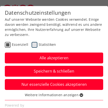
Zurück zur Newsübersicht
Datenschutzeinstellungen
Niederösterreichischer Tennisverband
Auf unserer Webseite werden Cookies verwendet. Einige
davon werden zwingend benötigt, während es uns andere
ermöglichen, Ihre Nutzererfahrung auf unserer Webseite
zu verbessern.
Turniere
ATP
Essenziell
Statistiken
LAYJET-OPEN: Novak
verpasst unglücklich
Alle akzeptieren
seinen größten
Speichern & schließen
Karriereerfolg
Nur essenzielle Cookies akzeptieren
Das ÖTV-Ass unterliegt beim ATP-
Challenger in Bad Waltersdorf nach klarer
Weitere Informationen anzeigen
Essenziell
Führung im Finale.
Essenzielle Cookies werden für grundlegende
Powered by