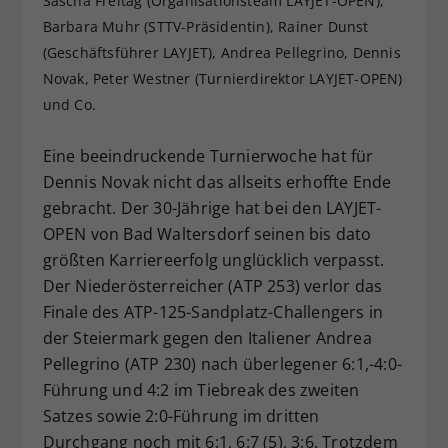
Sascha Freitag (Organisationsteam LAYJET-OPEN),
Dieser Wert speichert Ihre Consent-
Barbara Muhr (STTV-Präsidentin), Rainer Dunst
Einstellungen. Unter anderem eine
(Geschäftsführer LAYJET), Andrea Pellegrino, Dennis
zufällig generierte ID, für die
Novak, Peter Westner (Turnierdirektor LAYJET-OPEN)
Zweck
historische Speicherung Ihrer
und Co.
vorgenommen Einstellungen, falls der
Webseiten-Betreiber dies eingestellt
Eine beeindruckende Turnierwoche hat für
hat.
Dennis Novak nicht das allseits erhoffte Ende
gebracht. Der 30-Jährige hat bei den LAYJET-
OPEN von Bad Waltersdorf seinen bis dato
größten Karriereerfolg unglücklich verpasst.
Der Niederösterreicher (ATP 253) verlor das
Finale des ATP-125-Sandplatz-Challengers in
der Steiermark gegen den Italiener Andrea
Pellegrino (ATP 230) nach überlegener 6:1,-4:0-
Führung und 4:2 im Tiebreak des zweiten
Satzes sowie 2:0-Führung im dritten
Durchgang noch mit 6:1, 6:7 (5), 3:6. Trotzdem